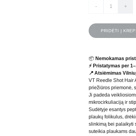
-
+
PRIDĖTI Į KREP
📦
Nemokamas prist
⚡ Pristatymas per 1–
📍 Atsiėmimas Vilniuj
VT Reedle Shot Hair A
priežiūros priemonė, 
Ji padeda veikliosiom
mikrocirkuliaciją ir st
Sudėtyje esantys pepti
plaukų folikulus, drėk
slinkimą bei palaikyt
suteikia plaukams da