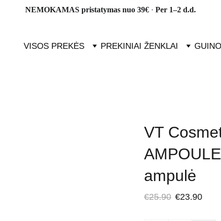
NEMOKAMAS pristatymas nuo 39€ 
· 
Per 1–2 d.d.
VISOS PREKĖS
PREKINIAI ŽENKLAI
GUINO
VT Cosme
AMPOULE 1
ampulė
€25.90
€23.90