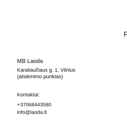
P
MB Laoda
Karaliaučiaus g. 1, Vilnius 
(atsiėmimo punktas)
Kontaktai:
+37068443580
info@laoda.lt