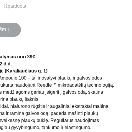
Išparduota
ŠELĮ
atymas nuo 39€
2 d.d.
e (Karaliaučiaus g. 1)
mpoule 100 – tai inovatyvi plaukų ir galvos odos
sukurta naudojant Reedle™ mikroadatėlių technologiją.
s medžiagoms geriau įsigerti į galvos odą, skatina
iprina plaukų šaknis.
dai, hialurono rūgštis ir augaliniai ekstraktai maitina
ina ir ramina galvos odą, padeda mažinti plaukų
i sveikesnę plaukų būklę. Reguliarus naudojimas
ugiau gyvybingumo, tankumo ir elastingumo.