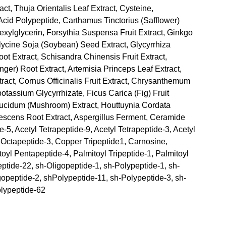
ct, Thuja Orientalis Leaf Extract, Cysteine,
Acid Polypeptide, Carthamus Tinctorius (Safflower)
exylglycerin, Forsythia Suspensa Fruit Extract, Ginkgo
Glycine Soja (Soybean) Seed Extract, Glycyrrhiza
oot Extract, Schisandra Chinensis Fruit Extract,
inger) Root Extract, Artemisia Princeps Leaf Extract,
act, Cornus Officinalis Fruit Extract, Chrysanthemum
otassium Glycyrrhizate, Ficus Carica (Fig) Fruit
ucidum (Mushroom) Extract, Houttuynia Cordata
escens Root Extract, Aspergillus Ferment, Ceramide
e-5, Acetyl Tetrapeptide-9, Acetyl Tetrapeptide-3, Acetyl
l Octapeptide-3, Copper Tripeptide1, Carnosine,
oyl Pentapeptide-4, Palmitoyl Tripeptide-1, Palmitoyl
eptide-22, sh-Oligopeptide-1, sh-Polypeptide-1, sh-
gopeptide-2, shPolypeptide-11, sh-Polypeptide-3, sh-
olypeptide-62