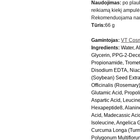
Naudojimas:
po plauk
reikiamą kiekį ampulės
Rekomenduojama naudo
Tūris:
66 g
Gamintojas:
VT Cosm
Ingredients:
Water, A
Glycerin, PPG-2-Decet
Propionamide, Trometh
Disodium EDTA, Niacin
(Soybean) Seed Extra
Officinalis (Rosemary
Glutamic Acid, Propoli
Aspartic Acid, Leucin
Hexapeptide8, Alanine
Acid, Madecassic Acid
Isoleucine, Angelica G
Curcuma Longa (Turmeri
Polygonum Multiflorum