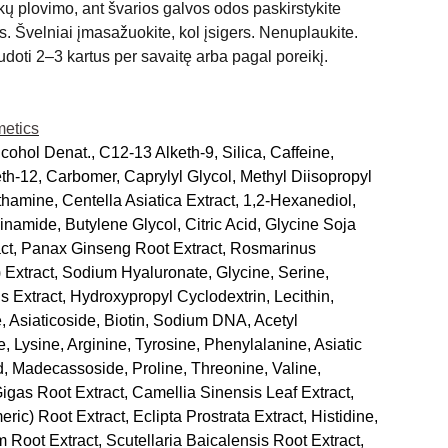
ų plovimo, ant švarios galvos odos paskirstykite
. Švelniai įmasažuokite, kol įsigers. Nenuplaukite.
ti 2–3 kartus per savaitę arba pagal poreikį.
etics
lcohol Denat., C12-13 Alketh-9, Silica, Caffeine,
h-12, Carbomer, Caprylyl Glycol, Methyl Diisopropyl
amine, Centella Asiatica Extract, 1,2-Hexanediol,
amide, Butylene Glycol, Citric Acid, Glycine Soja
ct, Panax Ginseng Root Extract, Rosmarinus
) Extract, Sodium Hyaluronate, Glycine, Serine,
s Extract, Hydroxypropyl Cyclodextrin, Lecithin,
e, Asiaticoside, Biotin, Sodium DNA, Acetyl
, Lysine, Arginine, Tyrosine, Phenylalanine, Asiatic
, Madecassoside, Proline, Threonine, Valine,
igas Root Extract, Camellia Sinensis Leaf Extract,
c) Root Extract, Eclipta Prostrata Extract, Histidine,
 Root Extract, Scutellaria Baicalensis Root Extract,