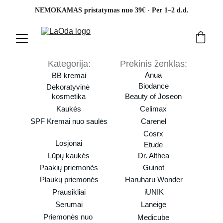
· 
NEMOKAMAS pristatymas nuo 39€ 
Per 1–2 d.d.
Kategorija:
Prekinis ženklas:
Anua
BB kremai
Biodance
Dekoratyvinė 
kosmetika
Beauty of Joseon
Kaukės
Celimax
SPF Kremai nuo saulės
Carenel
Cosrx
Losjonai
Etude
Lūpų kaukės
Dr. Althea
Paakių priemonės
Guinot
Plaukų priemonės
Haruharu Wonder
Prausikliai
iUNIK
Serumai
Laneige
Priemonės nuo 
Medicube