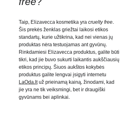
free
?
Taip, Elizavecca kosmetika yra 
cruelty free
. 
Šis prekės ženklas griežtai laikosi etikos 
standartų, kurie užtikrina, kad nei vienas jų 
produktas nėra testuojamas ant gyvūnų. 
Rinkdamiesi Elizavecca produktus, galite būti 
tikri, kad jie buvo sukurti laikantis aukščiausių 
etikos principų. Šiuos aukštos kokybės 
produktus galite lengvai įsigyti internetu 
LaOda.lt
 už prieinamą kainą, žinodami, kad 
jie yra ne tik veiksmingi, bet ir draugiški 
gyvūnams bei aplinkai.