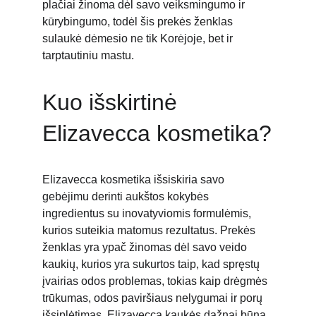
plačiai žinoma dėl savo veiksmingumo ir 
kūrybingumo, todėl šis prekės ženklas 
sulaukė dėmesio ne tik Korėjoje, bet ir 
tarptautiniu mastu.
Kuo išskirtinė 
Elizavecca kosmetika?
Elizavecca kosmetika išsiskiria savo 
gebėjimu derinti aukštos kokybės 
ingredientus su inovatyviomis formulėmis, 
kurios suteikia matomus rezultatus. Prekės 
ženklas yra ypač žinomas dėl savo veido 
kaukių, kurios yra sukurtos taip, kad spręstų 
įvairias odos problemas, tokias kaip drėgmės 
trūkumas, odos paviršiaus nelygumai ir porų 
išsiplėtimas. Elizavecca kaukės dažnai būna 