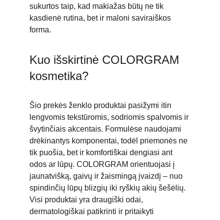
sukurtos taip, kad makiažas būtų ne tik 
kasdienė rutina, bet ir maloni saviraiškos 
forma.
Kuo išskirtinė COLORGRAM 
kosmetika?
Šio prekės ženklo produktai pasižymi itin 
lengvomis tekstūromis, sodriomis spalvomis ir 
švytinčiais akcentais. Formulėse naudojami 
drėkinantys komponentai, todėl priemonės ne 
tik puošia, bet ir komfortiškai dengiasi ant 
odos ar lūpų. COLORGRAM orientuojasi į 
jaunatvišką, gaivų ir žaismingą įvaizdį – nuo 
spindinčių lūpų blizgių iki ryškių akių šešėlių. 
Visi produktai yra draugiški odai, 
dermatologiškai patikrinti ir pritaikyti 