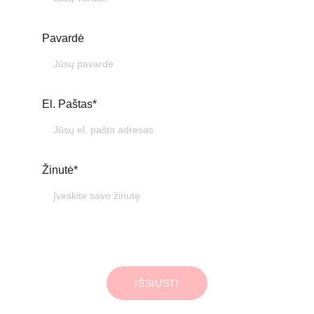
Pavardė
El. Paštas*
Žinutė*
IŠSIŲSTI