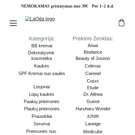
· 
NEMOKAMAS pristatymas nuo 39€ 
Per 1–2 d.d.
Kategorija:
Prekinis ženklas:
Anua
BB kremai
Biodance
Dekoratyvinė 
kosmetika
Beauty of Joseon
Kaukės
Celimax
SPF Kremai nuo saulės
Carenel
Cosrx
Losjonai
Etude
Lūpų kaukės
Dr. Althea
Paakių priemonės
Guinot
Plaukų priemonės
Haruharu Wonder
Prausikliai
iUNIK
Serumai
Laneige
Priemonės nuo 
Medicube