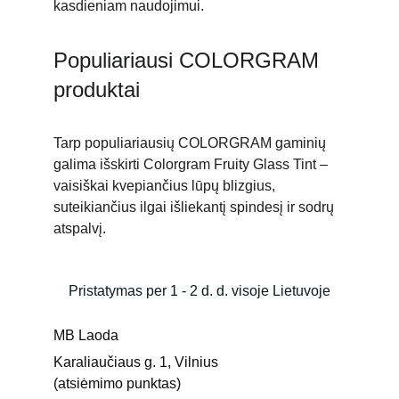
kasdieniam naudojimui.
Populiariausi COLORGRAM 
produktai
Tarp populiariausių COLORGRAM gaminių 
galima išskirt
i Colorgram Fruity Glass Tint – 
vaisiška
i kvepiančius lūpų blizgius, 
suteikiančius ilgai išliekantį spindesį ir sodrų 
atspalvį.
Pristatymas per 1 - 2 d. d. visoje Lietuvoje
MB Laoda
Karaliaučiaus g. 1, Vilnius 
(atsiėmimo punktas)