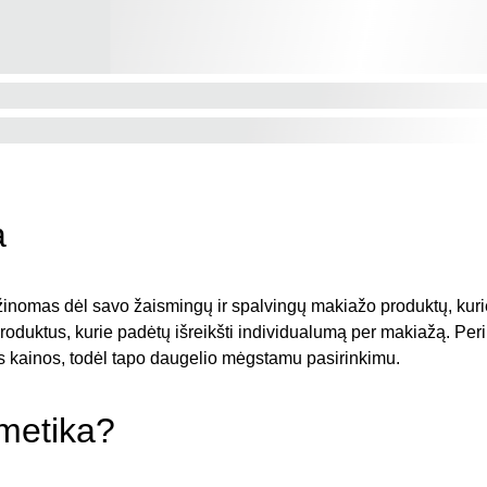
a
žinomas dėl savo žaismingų ir spalvingų makiažo produktų, kurie
produktus, kurie padėtų išreikšti individualumą per makiažą. Per
os kainos, todėl tapo daugelio mėgstamu pasirinkimu.
smetika?