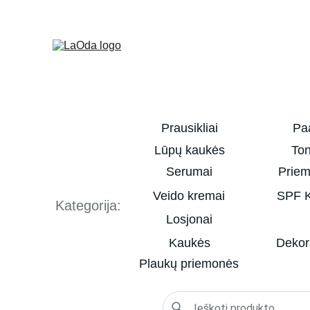
Prausikliai
Pa
Lūpų kaukės
Ton
Serumai
Prie
Veido kremai
SPF K
Kategorija:
Losjonai
Kaukės
Dekor
Plaukų priemonės