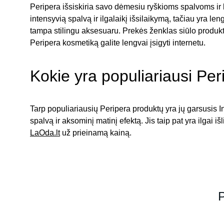
Peripera išsiskiria savo dėmesiu ryškioms spalvoms ir 
intensyvią spalvą ir ilgalaikį išsilaikymą, tačiau yra l
tampa stilingu aksesuaru. Prekės ženklas siūlo produkt
Peripera kosmetiką galite lengvai įsigyti internetu.
Kokie yra populiariausi Per
Tarp populiariausių Peripera produktų yra jų garsusis I
spalvą ir aksominį matinį efektą. Jis taip pat yra ilgai iš
LaOda.lt
 už prieinamą kainą.
P