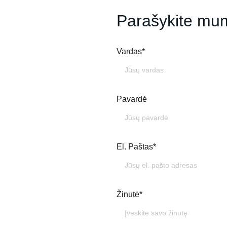
Parašykite mu
Vardas*
Pavardė
El. Paštas*
Žinutė*