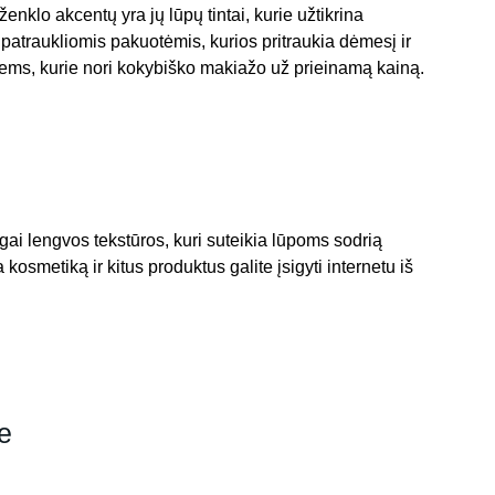
klo akcentų yra jų lūpų tintai, kurie užtikrina 
o patraukliomis pakuotėmis, kurios pritraukia dėmesį ir 
iems, kurie nori kokybiško makiažo už prieinamą kainą. 
gai lengvos tekstūros, kuri suteikia lūpoms sodrią 
 kosmetiką ir kitus produktus galite įsigyti internetu iš 
je