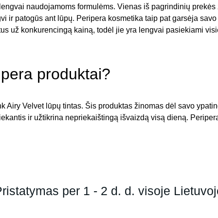
lengvai naudojamoms formulėms. Vienas iš pagrindinių prekės žen
engvi ir patogūs ant lūpų. Peripera kosmetika taip pat garsėja sav
us už konkurencingą kainą, todėl jie yra lengvai pasiekiami vis
ipera produktai?
nk Airy Velvet lūpų tintas. Šis produktas žinomas dėl savo ypatin
liekantis ir užtikrina nepriekaištingą išvaizdą visą dieną. Peripera
ristatymas per 1 - 2 d. d. visoje Lietuvo