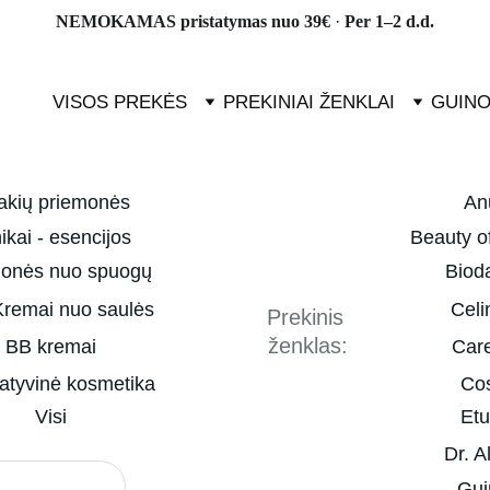
NEMOKAMAS pristatymas nuo 39€ 
· 
Per 1–2 d.d.
VISOS PREKĖS
PREKINIAI ŽENKLAI
GUINO
akių priemonės
An
ikai - esencijos
Beauty o
monės nuo spuogų
Biod
remai nuo saulės
Cel
Prekinis 
ženklas:
BB kremai
Car
atyvinė kosmetika
Co
Visi
Et
Dr. A
Gui