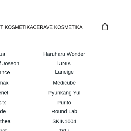
T KOSMETIKA
CERAVE KOSMETIKA
ua
Haruharu Wonder
f Joseon
iUNIK
Laneige
ance
imax
Medicube
enel
Pyunkang Yul
srx
Purito
ude
Round Lab
lthea
SKIN1004
not
Tirtir