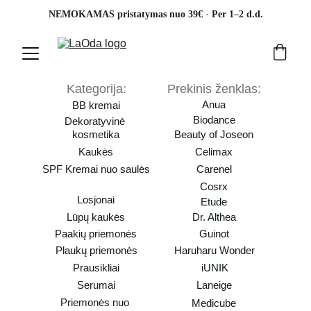
· 
NEMOKAMAS pristatymas nuo 39€ 
Per 1–2 d.d.
Kategorija:
Prekinis ženklas:
Anua
BB kremai
Biodance
Dekoratyvinė 
kosmetika
Beauty of Joseon
Kaukės
Celimax
SPF Kremai nuo saulės
Carenel
Cosrx
Losjonai
Etude
Lūpų kaukės
Dr. Althea
Paakių priemonės
Guinot
Plaukų priemonės
Haruharu Wonder
Prausikliai
iUNIK
Serumai
Laneige
Priemonės nuo 
Medicube