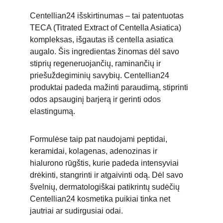
Centellian24 išskirtinuma
s – tai patentuotas 
TECA (Titrated Extract of Centella Asiatica) 
kompleksas, išgautas iš centella asiatica 
augalo. Šis ingredientas žinomas dėl savo 
stiprių regeneruojančių, raminančių ir 
priešuždegiminių savybių. Centellian24 
produktai padeda mažinti paraudimą, stiprinti 
odos apsauginį barjerą ir gerinti odos 
elastingumą.
Formulėse taip pat naudojami peptidai, 
keramidai, kolagenas, adenozinas ir 
hialurono rūgštis, kurie padeda intensyviai 
drėkinti, stangrinti ir atgaivinti odą. Dėl savo 
švelnių, dermatologiškai patikrintų sudėčių 
Centellian24 kosmetika puikiai tinka net 
jautr
iai ar sudirgusiai odai.