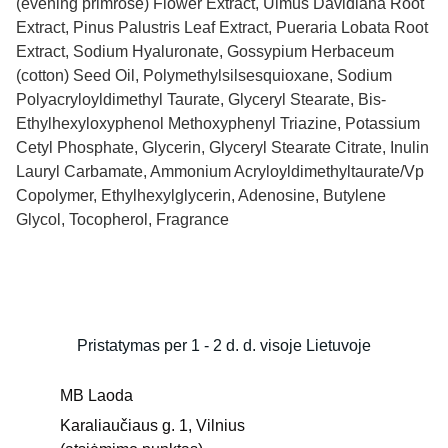
(evening primrose) Flower Extract, Ulmus Davidiana Root
Extract, Pinus Palustris Leaf Extract, Pueraria Lobata Root
Extract, Sodium Hyaluronate, Gossypium Herbaceum
(cotton) Seed Oil, Polymethylsilsesquioxane, Sodium
Polyacryloyldimethyl Taurate, Glyceryl Stearate, Bis-
Ethylhexyloxyphenol Methoxyphenyl Triazine, Potassium
Cetyl Phosphate, Glycerin, Glyceryl Stearate Citrate, Inulin
Lauryl Carbamate, Ammonium Acryloyldimethyltaurate/Vp
Copolymer, Ethylhexylglycerin, Adenosine, Butylene
Glycol, Tocopherol, Fragrance
Pristatymas per 1 - 2 d. d. visoje Lietuvoje
MB Laoda
Karaliaučiaus g. 1, Vilnius 