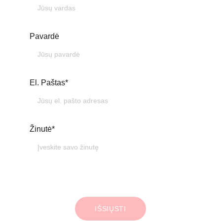
Pavardė
El. Paštas*
Žinutė*
IŠSIŲSTI