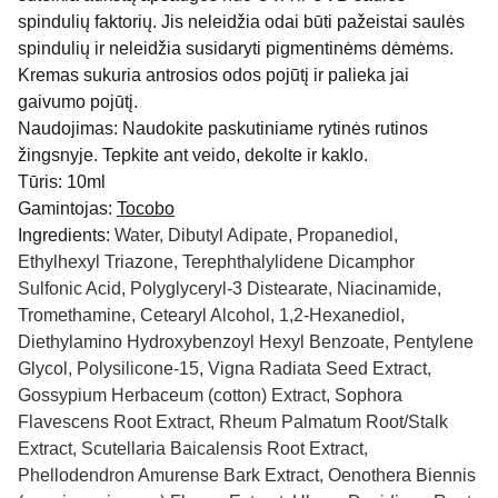
spindulių faktorių. Jis neleidžia odai būti pažeistai saulės
spindulių ir neleidžia susidaryti pigmentinėms dėmėms.
Kremas sukuria antrosios odos pojūtį ir palieka jai
gaivumo pojūtį.
Naudojimas: Naudokite paskutiniame rytinės rutinos
žingsnyje. Tepkite ant veido, dekolte ir kaklo.
Tūris: 10ml
Gamintojas:
Tocobo
Ingredients:
Water, Dibutyl Adipate, Propanediol,
Ethylhexyl Triazone, Terephthalylidene Dicamphor
Sulfonic Acid, Polyglyceryl-3 Distearate, Niacinamide,
Tromethamine, Cetearyl Alcohol, 1,2-Hexanediol,
Diethylamino Hydroxybenzoyl Hexyl Benzoate, Pentylene
Glycol, Polysilicone-15, Vigna Radiata Seed Extract,
Gossypium Herbaceum (cotton) Extract, Sophora
Flavescens Root Extract, Rheum Palmatum Root/Stalk
Extract, Scutellaria Baicalensis Root Extract,
Phellodendron Amurense Bark Extract, Oenothera Biennis