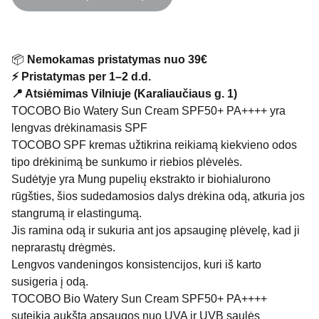
📦
Nemokamas pristatymas nuo 39€
⚡ Pristatymas per 1–2 d.d.
📍 Atsiėmimas Vilniuje (Karaliaučiaus g. 1)
TOCOBO Bio Watery Sun Cream SPF50+ PA++++ yra
lengvas drėkinamasis SPF
TOCOBO SPF kremas užtikrina reikiamą kiekvieno odos
tipo drėkinimą be sunkumo ir riebios plėvelės.
Sudėtyje yra Mung pupelių ekstrakto ir biohialurono
rūgšties, šios sudedamosios dalys drėkina odą, atkuria jos
stangrumą ir elastingumą.
Jis ramina odą ir sukuria ant jos apsauginę plėvelę, kad ji
neprarastų drėgmės.
Lengvos vandeningos konsistencijos, kuri iš karto
susigeria į odą.
TOCOBO Bio Watery Sun Cream SPF50+ PA++++
suteikia aukštą apsaugos nuo UVA ir UVB saulės