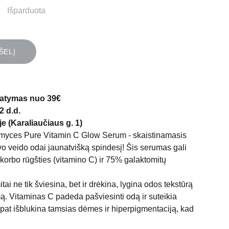
Išparduota
ŠELĮ
atymas nuo 39€
2 d.d.
e (Karaliaučiaus g. 1)
yces Pure Vitamin C Glow Serum - skaistinamasis
vo veido odai jaunatvišką spindesį! Šis serumas gali
korbo rūgšties (vitamino C) ir 75% galaktomitų
ai ne tik šviesina, bet ir drėkina, lygina odos tekstūrą
ą. Vitaminas C padeda pašviesinti odą ir suteikia
 pat išblukina tamsias dėmes ir hiperpigmentaciją, kad