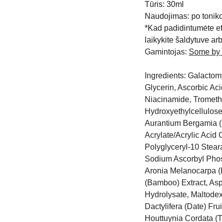
Tūris: 30ml
Naudojimas: po toniko
*Kad padidintumėte ef
laikykite šaldytuve arb
Gamintojas:
Some by
Ingredients: Galactom
Glycerin, Ascorbic Ac
Niacinamide, Trometha
Hydroxyethylcellulose
Aurantium Bergamia (B
Acrylate/Acrylic Aci
Polyglyceryl-10 Stear
Sodium Ascorbyl Phosp
Aronia Melanocarpa (
(Bamboo) Extract, Asp
Hydrolysate, Maltodext
Dactylifera (Date) Fru
Houttuynia Cordata (Ts