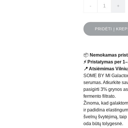
-
+
PRIDĖTI Į KREP
📦
Nemokamas prist
⚡ Pristatymas per 1–
📍 Atsiėmimas Vilniuj
SOME BY MI Galactom
serumas. Atkurkite sa
pasigirti 3% grynos as
fermento filtrato.
Žinoma, kad galaktomit
ir padidina elastingum
švelnų švytėjimą, taip
oda būtų tolygesnė.