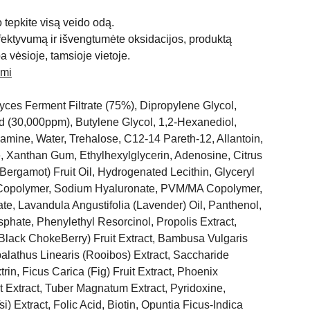
 tepkite visą veido odą.
ektyvumą ir išvengtumėte oksidacijos, produktą
a vėsioje, tamsioje vietoje.
 mi
yces Ferment Filtrate (75%), Dipropylene Glycol,
id (30,000ppm), Butylene Glycol, 1,2-Hexanediol,
mine, Water, Trehalose, C12-14 Pareth-12, Allantoin,
, Xanthan Gum, Ethylhexylglycerin, Adenosine, Citrus
ergamot) Fruit Oil, Hydrogenated Lecithin, Glyceryl
d Copolymer, Sodium Hyaluronate, PVM/MA Copolymer,
ate, Lavandula Angustifolia (Lavender) Oil, Panthenol,
hate, Phenylethyl Resorcinol, Propolis Extract,
Black ChokeBerry) Fruit Extract, Bambusa Vulgaris
alathus Linearis (Rooibos) Extract, Saccharide
rin, Ficus Carica (Fig) Fruit Extract, Phoenix
it Extract, Tuber Magnatum Extract, Pyridoxine,
i) Extract, Folic Acid, Biotin, Opuntia Ficus-Indica