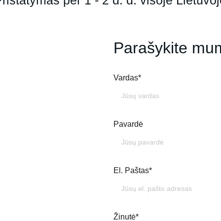
ristatymas per 1 - 2 d. d. visoje Lietuvo
Parašykite mu
Vardas*
Pavardė
El. Paštas*
Žinutė*