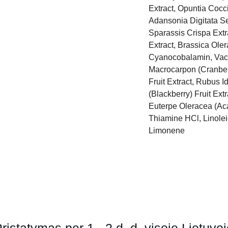
Extract, Opuntia Coccin
Adansonia Digitata Se
Sparassis Crispa Extra
Extract, Brassica Oler
Cyanocobalamin, Vacci
Macrocarpon (Cranberr
Fruit Extract, Rubus I
(Blackberry) Fruit Ext
Euterpe Oleracea (Acai
Thiamine HCl, Linoleic
Limonene