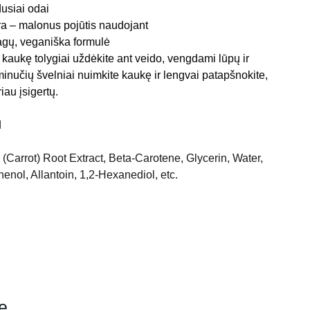
dusiai odai
ra – malonus pojūtis naudojant
agų, veganiška formulė
 kaukę tolygiai uždėkite ant veido, vengdami lūpų ir
minučių švelniai nuimkite kaukę ir lengvai patapšnokite,
iau įsigertų.
d
(Carrot) Root Extract, Beta-Carotene, Glycerin, Water,
enol, Allantoin, 1,2-Hexanediol, etc.
je