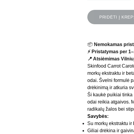
PRIDĖTI Į KREP
📦
Nemokamas prist
⚡ Pristatymas per 1–
📍 Atsiėmimas Vilniuj
Skinfood Carrot Carot
morkų ekstraktu ir beta
odai. Švelni formulė 
drėkinimą ir atkuria s
Ši kaukė puikiai tinka
odai reikia atgaivos. 
radikalų žalos bei stip
Savybės:
Su morkų ekstraktu ir 
Giliai drėkina ir gaiv