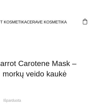
T KOSMETIKA
CERAVE KOSMETIKA
arrot Carotene Mask –
i morkų veido kaukė
Išparduota