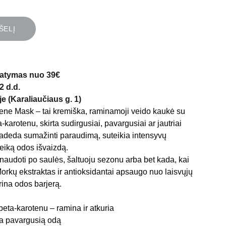
ŠELĮ
atymas nuo 39€
2 d.d.
e (Karaliaučiaus g. 1)
ene Mask – tai kremiška, raminamoji veido kaukė su
-karotenu, skirta sudirgusiai, pavargusiai ar jautriai
padeda sumažinti paraudimą, suteikia intensyvų
veiką odos išvaizdą.
 naudoti po saulės, šaltuoju sezonu arba bet kada, kai
Morkų ekstraktas ir antioksidantai apsaugo nuo laisvųjų
rina odos barjerą.
beta-karotenu – ramina ir atkuria
ina pavargusią odą