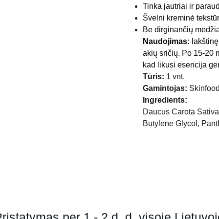
Tinka jautriai ir parau
Švelni kreminė tekstū
Be dirginančių medži
Naudojimas:
lakštinę
akių sričių. Po 15-20 
kad likusi esencija ger
Tūris:
1 vnt.
Gamintojas:
Skinfoo
Ingredients:
Daucus Carota Sativa 
Butylene Glycol, Panth
ristatymas per 1 - 2 d. d. visoje Lietuvo