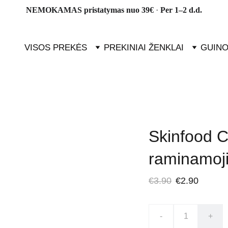
NEMOKAMAS pristatymas nuo 39€ 
· 
Per 1–2 d.d.
VISOS PREKĖS
PREKINIAI ŽENKLAI
GUINO
Skinfood C
raminamoj
€3.90
€2.90
-
+