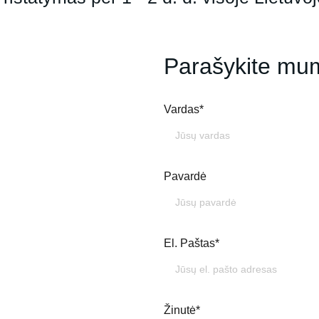
Parašykite mu
Vardas*
Pavardė
El. Paštas*
Žinutė*