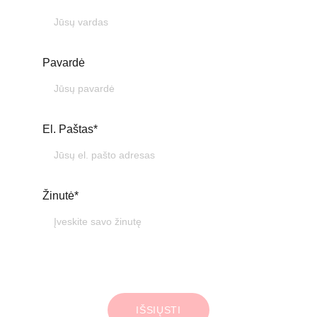
Pavardė
El. Paštas*
Žinutė*
IŠSIŲSTI