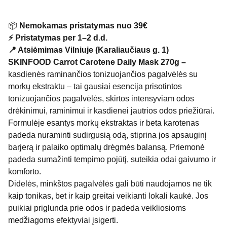
📦
Nemokamas pristatymas nuo 39€
⚡ Pristatymas per 1–2 d.d.
📍 Atsiėmimas Vilniuje (Karaliaučiaus g. 1)
SKINFOOD Carrot Carotene Daily Mask 270g –
kasdienės raminančios tonizuojančios pagalvėlės su
morkų ekstraktu – tai gausiai esencija prisotintos
tonizuojančios pagalvėlės, skirtos intensyviam odos
drėkinimui, raminimui ir kasdienei jautrios odos priežiūrai.
Formulėje esantys morkų ekstraktas ir beta karotenas
padeda nuraminti sudirgusią odą, stiprina jos apsauginį
barjerą ir palaiko optimalų drėgmės balansą. Priemonė
padeda sumažinti tempimo pojūtį, suteikia odai gaivumo ir
komforto.
Didelės, minkštos pagalvėlės gali būti naudojamos ne tik
kaip tonikas, bet ir kaip greitai veikianti lokali kaukė. Jos
puikiai priglunda prie odos ir padeda veikliosioms
medžiagoms efektyviai įsigerti.