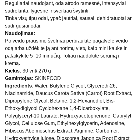
Reguliariai naudojant, oda atrodo ramesnė, intensyviai
sudrėkinta, lygesnė ir sveikiau švytinti.
Tinka visų tipų odai, ypač jautriai, sausai, dehidratuotai ar
sudirgusiai odai.
Naudojimas:
Po veido prausimo švelniai perbraukite pagalvėle veido
odą arba uždėkite ją ant norimų vietų kaip mini kaukę ir
palaikykite 5–10 minučių. Toliau naudokite serumą ir
kremą.
Kiekis:
30 vnt/ 270 g
Gamintojas:
SKINFOOD
Ingredients:
Water, Butylene Glycol, Glycereth-26,
Niacinamide, Daucus Carota Sativa (Carrot) Root Extract,
Dipropylene Glycol, Betaine, 1,2-Hexanediol, Bis-
Ethoxydiglycol Cyclohexane 1,4-Dicarboxylate,
Polyglyceryl-10 Laurate, Hydroxyacetophenone, Caprylyl
Glycol, Cellulose Gum, Ethylhexylglycerin, Adenosine,
Hibiscus Abelmoschus Extract, Arginine, Carbomer,
Hydroxyethylcellulose, Dioscorea Japonica Root Extract,