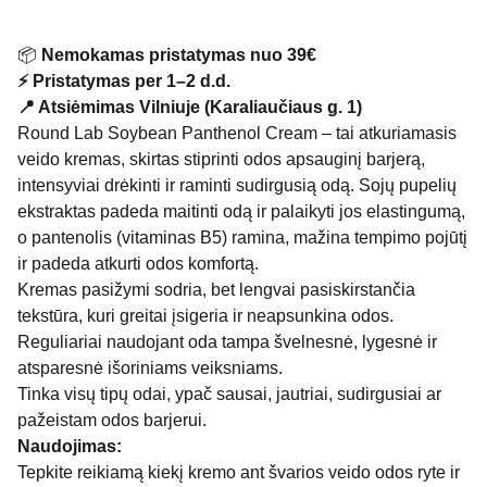
📦
Nemokamas pristatymas nuo 39€
⚡ Pristatymas per 1–2 d.d.
📍 Atsiėmimas Vilniuje (Karaliaučiaus g. 1)
Round Lab Soybean Panthenol Cream – tai atkuriamasis
veido kremas, skirtas stiprinti odos apsauginį barjerą,
intensyviai drėkinti ir raminti sudirgusią odą. Sojų pupelių
ekstraktas padeda maitinti odą ir palaikyti jos elastingumą,
o pantenolis (vitaminas B5) ramina, mažina tempimo pojūtį
ir padeda atkurti odos komfortą.
Kremas pasižymi sodria, bet lengvai pasiskirstančia
tekstūra, kuri greitai įsigeria ir neapsunkina odos.
Reguliariai naudojant oda tampa švelnesnė, lygesnė ir
atsparesnė išoriniams veiksniams.
Tinka visų tipų odai, ypač sausai, jautriai, sudirgusiai ar
pažeistam odos barjerui.
Naudojimas:
Tepkite reikiamą kiekį kremo ant švarios veido odos ryte ir