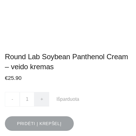
Round Lab Soybean Panthenol Cream
– veido kremas
€25.90
-
+
Išparduota
PRIDĖTI Į KREPŠELĮ