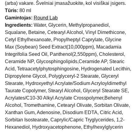
(arba) vakare. Švelniai įmasažuokite, kol visiškai įsigers.
Tūris:
80 ml
Gamintojas:
Round Lab
Ingredients:
Water, Glycerin, Methylpropanediol,
Squalane, Betaine, Cetearyl Alcohol, Vinyl Dimethicone,
Cetyl Ethylhexanoate, Propylheptyl Caprylate, Glycine
Max (Soybean) Seed Extract(10,000ppm), Macadamia
Integrifolia Seed Oil, Panthenol(2,550ppm), Cholesterol,
Ceramide NP, Glycosphingolipids,Ceramide AP, Stearic
Acid, Tetraacetylphytosphingosine, Hydrogenated Lecithin,
Dipropylene Glycol, Polyglyceryl-2 Stearate, Glyceryl
Stearate, Hydroxyethyl Acrylate/Sodium Acryloyldimethyl
Taurate Copolymer, Stearyl Alcohol, Glyceryl Stearate SE,
Acrylates/C10-30 Alkyl Acrylate Crosspolymer,Behenyl
Alcohol, Tromethamine, Cetearyl Olivate, Sorbitan Olivate,
Xanthan Gum, Adenosine, Disodium EDTA, Citric Acid,
Sorbitan Isostearate, Caprylic/Capric Tryglycerides, 1,2-
Hexanediol, Hydroxyacetophenone, Ethylhexylglycerin