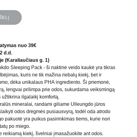
ŠELĮ
atymas nuo 39€
2 d.d.
e (Karaliaučiaus g. 1)
 Sleeping Pack - ši naktinė veido kaukė yra tikras
bėjimas, kuris ne tik mažina riebalų kiekį, bet ir
gumo, dėka unikalaus PHA ingrediento. Ši priemonė,
stūrą, lengvai prilimpa prie odos, sukurdama veiksmingą
užtikrina ilgalaikį komfortą.
ūralūs mineralai, randami giliame Ulleungdo jūros
aikyti odos drėgmės pusiausvyrą, todėl oda atrodo
ego pakuotė yra puikus pasirinkimas tiems, kurie nori
tatų po miego.
 reikiamą kiekį, švelniai įmasažuokite ant odos.