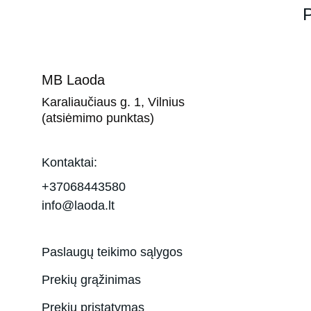
P
MB Laoda
Karaliaučiaus g. 1, Vilnius 
(atsiėmimo punktas)
Kontaktai:
+37068443580
info@laoda.lt
Paslaugų teikimo sąlygos
Prekių grąžinimas
Prekių pristatymas