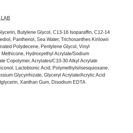
 LAB
lycerin, Butylene Glycol, C13-16 Isoparaffin, C12-14
ediol, Panthenol, Sea Water, Trichosanthes Kirilowii
nated Polydecene, Pentylene Glycol, Vinyl
l Methicone, Hydroxyethyl Acrylate/Sodium
ate Copolymer, Acrylates/C10-30 Alkyl Acrylate
conol, Lactobionic Acid, Polymethylsilsesquioxane,
sium Glycyrrhizate, Glyceryl Acrylate/Acrylic Acid
lglycerin, Xanthan Gum, Disodium EDTA