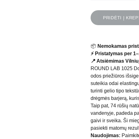
PRIDĖTI Į KREP
📦
Nemokamas prist
⚡ Pristatymas per 1–
📍 Atsiėmimas Vilniuj
ROUND LAB 1025 Dokdo
odos priežiūros išsigel
suteikia odai elastin
turinti gelio tipo tek
drėgmės barjerą, kuris 
Taip pat, 74 rūšių nat
vandenyje, padeda pal
gaivi ir sveika. Ši mi
pasiekti matomų rezul
Naudojimas:
Paimkite