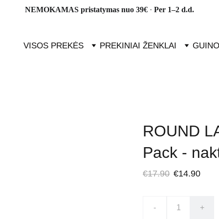
NEMOKAMAS pristatymas nuo 39€ 
· 
Per 1–2 d.d.
VISOS PREKĖS
PREKINIAI ŽENKLAI
GUINO
ROUND LA
Pack - nak
€17.90
€14.90
-
+