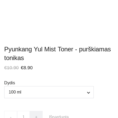
Pyunkang Yul Mist Toner - purškiamas
tonikas
€10.90
€8.90
Dydis
-
+
Išparduota