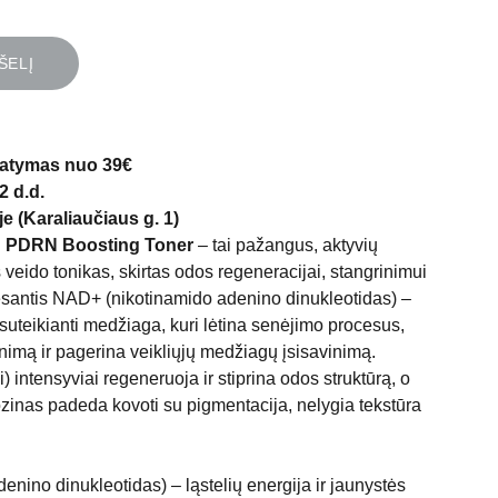
ŠELĮ
atymas nuo 39€
2 d.d.
e (Karaliaučiaus g. 1)
 PDRN Boosting Toner
– tai pažangus, aktyvių
s veido tonikas, skirtas odos regeneracijai, stangrinimui
 esantis NAD+ (nikotinamido adenino dinukleotidas) –
 suteikianti medžiaga, kuri lėtina senėjimo procesus,
nimą ir pagerina veikliųjų medžiagų įsisavinimą.
 intensyviai regeneruoja ir stiprina odos struktūrą, o
inas padeda kovoti su pigmentacija, nelygia tekstūra
nino dinukleotidas) – ląstelių energija ir jaunystės