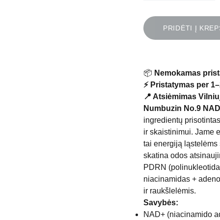
PRIDĖTI Į KREP
📦
Nemokamas prist
⚡ Pristatymas per 1–
📍 Atsiėmimas Vilniuj
Numbuzin No.9 NAD
ingredientų prisotinta
ir skaistinimui. Jame
tai energiją ląstelėms
skatina odos atsinauji
PDRN (polinukleotidai)
niacinamidas + adenoz
ir raukšlelėmis.
Savybės:
NAD+ (niacinamido ade