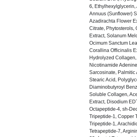
6, Ethylhexylglycerin
Annuus (Sunflower) Se
Azadirachta Flower Ex
Citrate, Phytosterols,
Extract, Solanum Melon
Ocimum Sanctum Leaf 
Corallina Officinalis 
Hydrolyzed Collagen,
Nicotinamide Adenine 
Sarcosinate, Palmitic
Stearic Acid, Polyglyc
Diaminobutyroyl Benzy
Soluble Collagen, Ace
Extract, Disodium EDT
Octapeptide-4, sh-Dec
Tripeptide-1, Copper 
Tripeptide-1, Arachidi
Tetrapeptide-7, Argin