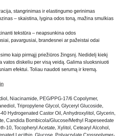
cija, stangrinimas ir elastingumo gerinimas
inas – skaistina, lygina odos toną, mažina smulkias
rėkinanti tekstūra – neapsunkina odos
jusiai, pavargusiai, brandesnei ar pažeistai odai
imo kaip pirmąjį priežiūros žingsnį. Nedidelį kiekį
ba vatos diskeliu per visą veidą. Galima sluoksniuoti
sniam efektui. Toliau naudoti serumą ir kremą.
in
diol, Niacinamide, PEG/PPG-17/6 Copolymer,
nediol, Tripropylene Glycol, Glyceryl Glucoside,
-40 Hydrogenated Castor Oil, Anhydroxylitol, Glycerin,
ate, Candida Bombicola/Glucose/Methyl Rapeseedate
h-10, Tocopheryl Acetate, Xylitol, Cetearyl Alcohol,
ated Lecithin, Glucose, Polyacrylate Crosspolymer-