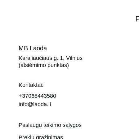
P
MB Laoda
Karaliaučiaus g. 1, Vilnius 
(atsiėmimo punktas)
Kontaktai:
+37068443580
info@laoda.lt
Paslaugų teikimo sąlygos
Prekių grąžinimas