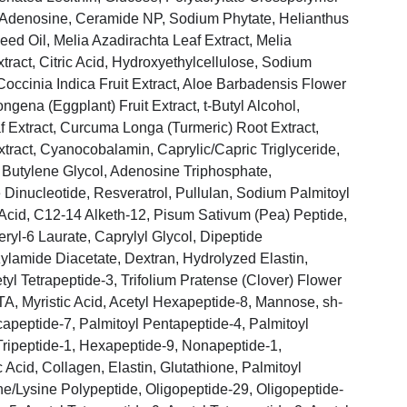
, Adenosine, Ceramide NP, Sodium Phytate, Helianthus
ed Oil, Melia Azadirachta Leaf Extract, Melia
tract, Citric Acid, Hydroxyethylcellulose, Sodium
 Coccinia Indica Fruit Extract, Aloe Barbadensis Flower
gena (Eggplant) Fruit Extract, t-Butyl Alcohol,
Extract, Curcuma Longa (Turmeric) Root Extract,
Extract, Cyanocobalamin, Caprylic/Capric Triglyceride,
 Butylene Glycol, Adenosine Triphosphate,
Dinucleotide, Resveratrol, Pullulan, Sodium Palmitoyl
 Acid, C12-14 Alketh-12, Pisum Sativum (Pea) Peptide,
eryl-6 Laurate, Caprylyl Glycol, Dipeptide
lamide Diacetate, Dextran, Hydrolyzed Elastin,
tyl Tetrapeptide-3, Trifolium Pratense (Clover) Flower
A, Myristic Acid, Acetyl Hexapeptide-8, Mannose, sh-
apeptide-7, Palmitoyl Pentapeptide-4, Palmitoyl
Tripeptide-1, Hexapeptide-9, Nonapeptide-1,
c Acid, Collagen, Elastin, Glutathione, Palmitoyl
ine/Lysine Polypeptide, Oligopeptide-29, Oligopeptide-