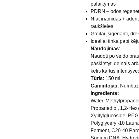
palaikymas
PDRN – odos regenera
Niacinamidas + adenoz
raukšleles
Greitai įsigerianti, d
Idealiai tinka papilkė
Naudojimas:
Naudoti po veido praus
paskirstyti delnais ar
kelis kartus intensyve
Tūris:
150 ml
Gamintojas:
Numbuz
Ingredients:
Water, Methylpropane
Propanediol, 1,2-Hexa
Xylitylglucoside, PEG
Polyglyceryl-10 Laur
Ferment, C20-40 Paret
Sodium DNA, Hydrogen