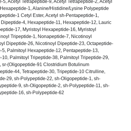
e-5, Acetyl Tetrapeptide-9, Acetyl Tetrapeptide-2, Acetyl
 Hexapeptide-1, Alanine/Histidine/Lysine Polypeptide
peptide-1 Cetyl Ester, Acetyl sh-Pentapeptide-1,
1, Dipeptide-4, Hexapeptide-11, Hexapeptide-12, Lauric
peptide-17, Myristoyl Hexapeptide-16, Myristoyl
inoyl Tripeptide-1, Nonapeptide-7, Nicotinoyl
oyl Dipeptide-26, Nicotinoyl Dipeptide-23, Octapeptide-
de-5, Palmitoyl Hexapeptide-12, Pentapeptide-13,
-10, Palmitoyl Tripeptide-38, Palmitoyl Tripeptide-29,
8, sr-(Oligopeptide-91 Clostridium Botulinum
eptide-44, Tetrapeptide-30, Tripeptide-10 Citrulline,
ide-29, sh-Polypeptide-22, sh-Oligopeptide-1, sh-
ypeptide-9, sh-Oligopeptide-2, sh-Polypeptide-11, sh-
ypeptide-16, sh-Polypeptide-62