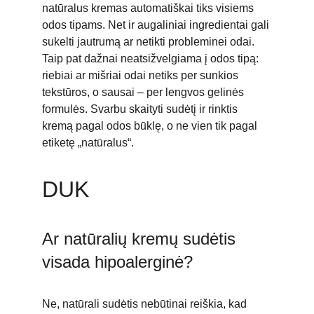
natūralus kremas automatiškai tiks visiems 
odos tipams. Net ir augaliniai ingredientai gali 
sukelti jautrumą ar netikti probleminei odai. 
Taip pat dažnai neatsižvelgiama į odos tipą: 
riebiai ar mišriai odai netiks per sunkios 
tekstūros, o sausai – per lengvos gelinės 
formulės. Svarbu skaityti sudėtį ir rinktis 
kremą pagal odos būklę, o ne vien tik pagal 
etiketę „natūralus“.
DUK
Ar natūralių kremų sudėtis 
visada hipoalerginė?
Ne, natūrali sudėtis nebūtinai reiškia, kad 