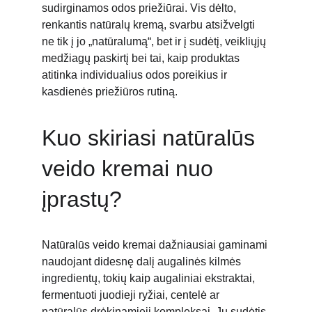
sudirginamos odos priežiūrai. Vis dėlto, 
renkantis natūralų kremą, svarbu atsižvelgti 
ne tik į jo „natūralumą“, bet ir į sudėtį, veikliųjų 
medžiagų paskirtį bei tai, kaip produktas 
atitinka individualius odos poreikius ir 
kasdienės priežiūros rutiną.
Kuo skiriasi natūralūs 
veido kremai nuo 
įprastų?
Natūralūs veido kremai dažniausiai gaminami 
naudojant didesnę dalį augalinės kilmės 
ingredientų, tokių kaip augaliniai ekstraktai, 
fermentuoti juodieji ryžiai, centelė ar 
natūralūs drėkinamieji kompleksai. Jų sudėtis 