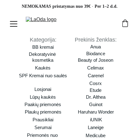
· 
NEMOKAMAS pristatymas nuo 39€ 
Per 1–2 d.d.
Kategorija:
Prekinis ženklas:
Anua
BB kremai
Biodance
Dekoratyvinė 
kosmetika
Beauty of Joseon
Kaukės
Celimax
SPF Kremai nuo saulės
Carenel
Cosrx
Losjonai
Etude
Lūpų kaukės
Dr. Althea
Paakių priemonės
Guinot
Plaukų priemonės
Haruharu Wonder
Prausikliai
iUNIK
Serumai
Laneige
Priemonės nuo 
Medicube