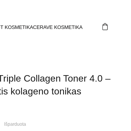
T KOSMETIKA
CERAVE KOSMETIKA
riple Collagen Toner 4.0 –
tis kolageno tonikas
Išparduota