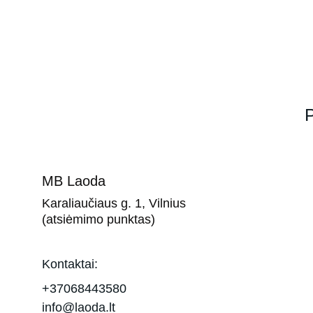
P
MB Laoda
Karaliaučiaus g. 1, Vilnius 
(atsiėmimo punktas)
Kontaktai:
+37068443580
info@laoda.lt