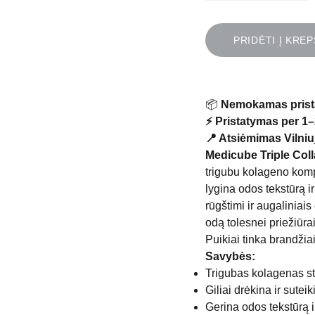
PRIDĖTI Į KREP
📦
Nemokamas prist
⚡ Pristatymas per 1–
📍 Atsiėmimas Vilniuj
Medicube Triple Col
trigubu kolageno komp
lygina odos tekstūrą i
rūgštimi ir augaliniais
odą tolesnei priežiūrai
Puikiai tinka brandžia
Savybės:
Trigubas kolagenas sta
Giliai drėkina ir sutei
Gerina odos tekstūrą i