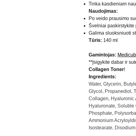
Tinka kasdieniam naud
Naudojimas:
Po veido prausimo sudr
Švelniai paskirstykite 
Galima sluoksniuoti s
Tūris:
140 ml
Gamintojas:
Medicu
**Įsigykite dabar ir s
Collagen Toner
!
Ingredients:
Water, Glycerin, Buty
Glycol, Propanediol, 
Collagen, Hyaluronic 
Hyaluronate, Soluble 
Phosphate, Polysorba
Ammonium Acryloyldi
Isostearate, Disodiu