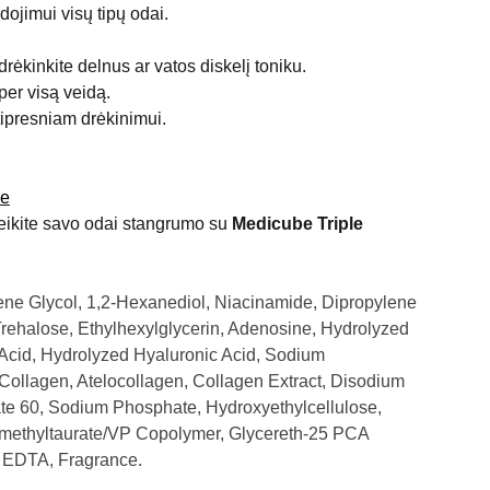
ojimui visų tipų odai.
ėkinkite delnus ar vatos diskelį toniku.
per visą veidą.
tipresniam drėkinimui.
be
uteikite savo odai stangrumo su
Medicube Triple
lene Glycol, 1,2-Hexanediol, Niacinamide, Dipropylene
Trehalose, Ethylhexylglycerin, Adenosine, Hydrolyzed
Acid, Hydrolyzed Hyaluronic Acid, Sodium
Collagen, Atelocollagen, Collagen Extract, Disodium
te 60, Sodium Phosphate, Hydroxyethylcellulose,
methyltaurate/VP Copolymer, Glycereth-25 PCA
m EDTA, Fragrance.