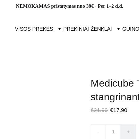
NEMOKAMAS pristatymas nuo 39€ 
· 
Per 1–2 d.d.
VISOS PREKĖS
PREKINIAI ŽENKLAI
GUINO
Medicube T
stangrinan
€21.90
€17.90
-
+