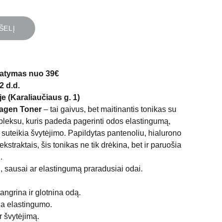
ŠELĮ
atymas nuo 39€
2 d.d.
e (Karaliaučiaus g. 1)
lagen Toner
– tai gaivus, bet maitinantis tonikas su
leksu, kuris padeda pagerinti odos elastingumą,
r suteikia švytėjimo. Papildytas pantenoliu, hialurono
 ekstraktais, šis tonikas ne tik drėkina, bet ir paruošia
.
i, sausai ar elastingumą praradusiai odai.
ngrina ir glotnina odą.
kia elastingumo.
r švytėjimą.