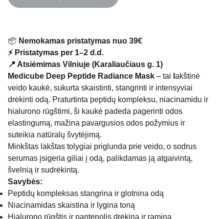
📦
Nemokamas pristatymas nuo 39€
⚡ Pristatymas per 1–2 d.d.
📍 Atsiėmimas Vilniuje (Karaliaučiaus g. 1)
Medicube Deep Peptide Radiance Mask
– tai
l
akštinė
veido kaukė, sukurta skaistinti, stangrinti ir intensyviai
drėkinti odą. Praturtinta peptidų kompleksu, niacinamidu ir
hialurono rūgštimi, ši kaukė padeda pagerinti odos
elastingumą, mažina pavargusios odos požymius ir
suteikia natūralų švytėjimą.
Minkštas lakštas tolygiai priglunda prie veido, o sodrus
serumas įsigeria giliai į odą, palikdamas ją atgaivintą,
švelnią ir sudrėkintą.
Savybės:
Peptidų kompleksas stangrina ir glotnina odą
Niacinamidas skaistina ir lygina toną
Hialurono rūgštis ir pantenolis drėkina ir ramina