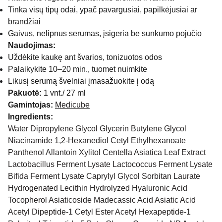
Tinka visų tipų odai, ypač pavargusiai, papilkėjusiai ar
brandžiai
Gaivus, nelipnus serumas, įsigeria be sunkumo pojūčio
Naudojimas:
Uždėkite kaukę ant švarios, tonizuotos odos
Palaikykite 10–20 min., tuomet nuimkite
Likusį serumą švelniai įmasažuokite į odą
Pakuotė:
1 vnt./ 27 ml
Gamintojas:
Medicube
Ingredients:
Water Dipropylene Glycol Glycerin Butylene Glycol
Niacinamide 1,2-Hexanediol Cetyl Ethylhexanoate
Panthenol Allantoin Xylitol Centella Asiatica Leaf Extract
Lactobacillus Ferment Lysate Lactococcus Ferment Lysate
Bifida Ferment Lysate Caprylyl Glycol Sorbitan Laurate
Hydrogenated Lecithin Hydrolyzed Hyaluronic Acid
Tocopherol Asiaticoside Madecassic Acid Asiatic Acid
Acetyl Dipeptide-1 Cetyl Ester Acetyl Hexapeptide-1