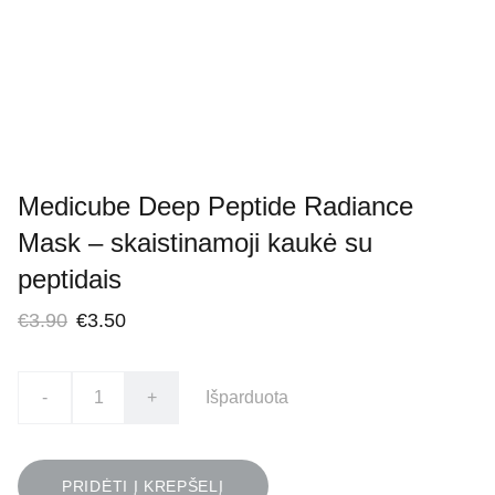
Medicube Deep Peptide Radiance
Mask – skaistinamoji kaukė su
peptidais
€3.90
€3.50
-
+
Išparduota
PRIDĖTI Į KREPŠELĮ