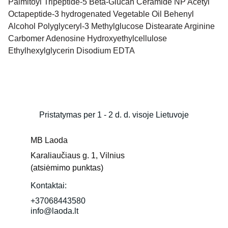
Palmitoyl Tripeptide-5 Beta-Glucan Ceramide NP Acetyl
Octapeptide-3 hydrogenated Vegetable Oil Behenyl
Alcohol Polyglyceryl-3 Methylglucose Distearate Arginine
Carbomer Adenosine Hydroxyethylcellulose
Ethylhexylglycerin Disodium EDTA
Pristatymas per 1 - 2 d. d. visoje Lietuvoje
MB Laoda
Karaliaučiaus g. 1, Vilnius 
(atsiėmimo punktas)
Kontaktai:
+37068443580
info@laoda.lt