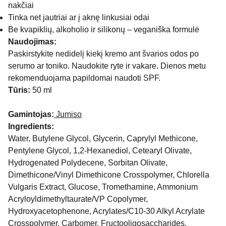
nakčiai
Tinka net jautriai ar į aknę linkusiai odai
Be kvapiklių, alkoholio ir silikonų – veganiška formulė
Naudojimas:
Paskirstykite nedidelį kiekį kremo ant švarios odos po
serumo ar toniko. Naudokite ryte ir vakare. Dienos metu
rekomenduojama papildomai naudoti SPF.
Tūris:
50 ml
Gamintojas:
Jumiso
Ingredients:
Water, Butylene Glycol, Glycerin, Caprylyl Methicone,
Pentylene Glycol, 1,2-Hexanediol, Cetearyl Olivate,
Hydrogenated Polydecene, Sorbitan Olivate,
Dimethicone/Vinyl Dimethicone Crosspolymer, Chlorella
Vulgaris Extract, Glucose, Tromethamine, Ammonium
Acryloyldimethyltaurate/VP Copolymer,
Hydroxyacetophenone, Acrylates/C10-30 Alkyl Acrylate
Crosspolymer, Carbomer, Fructooligosaccharides,