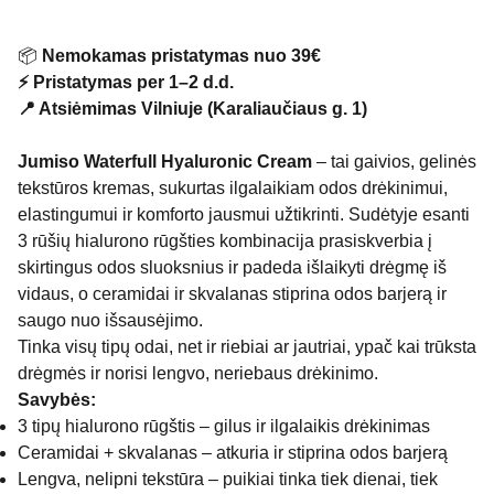
📦
Nemokamas pristatymas nuo 39€
⚡ Pristatymas per 1–2 d.d.
📍 Atsiėmimas Vilniuje (Karaliaučiaus g. 1)
Jumiso Waterfull Hyaluronic Cream
– tai gaivios, gelinės
tekstūros kremas, sukurtas ilgalaikiam odos drėkinimui,
elastingumui ir komforto jausmui užtikrinti. Sudėtyje esanti
3 rūšių hialurono rūgšties kombinacija prasiskverbia į
skirtingus odos sluoksnius ir padeda išlaikyti drėgmę iš
vidaus, o ceramidai ir skvalanas stiprina odos barjerą ir
saugo nuo išsausėjimo.
Tinka visų tipų odai, net ir riebiai ar jautriai, ypač kai trūksta
drėgmės ir norisi lengvo, neriebaus drėkinimo.
Savybės:
3 tipų hialurono rūgštis – gilus ir ilgalaikis drėkinimas
Ceramidai + skvalanas – atkuria ir stiprina odos barjerą
Lengva, nelipni tekstūra – puikiai tinka tiek dienai, tiek