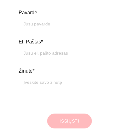
Pavardė
El. Paštas*
Žinutė*
IŠSIŲSTI