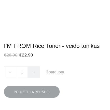
I'M FROM Rice Toner - veido tonikas
€26.90
€22.90
-
+
Išparduota
PRIDĖTI Į KREPŠELĮ