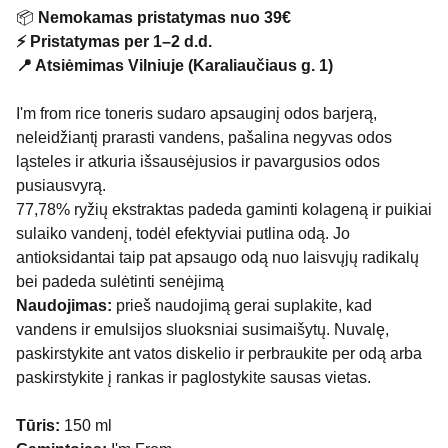
📦
Nemokamas pristatymas nuo 39€
⚡ Pristatymas per 1–2 d.d.
📍 Atsiėmimas Vilniuje (Karaliaučiaus g. 1)
I'm from rice toneris sudaro apsauginį odos barjerą,
neleidžiantį prarasti vandens, pašalina negyvas odos
ląsteles ir atkuria išsausėjusios ir pavargusios odos
pusiausvyrą.
77,78% ryžių ekstraktas padeda gaminti kolageną ir puikiai
sulaiko vandenį, todėl efektyviai putlina odą. Jo
antioksidantai taip pat apsaugo odą nuo laisvųjų radikalų
bei padeda sulėtinti senėjimą
Naudojimas:
prieš naudojimą gerai suplakite, kad
vandens ir emulsijos sluoksniai susimaišytų. Nuvalę,
paskirstykite ant vatos diskelio ir perbraukite per odą arba
paskirstykite į rankas ir paglostykite sausas vietas.
Tūris:
150 ml