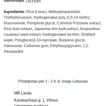
Gamintojas:
I'm From
Ingredients:
Rice Extract, Methylpropanediol,
Triethylhexanoin, Hydrogenated poly (C6-14 olefin),
Niacinamide, Pentylene glycol, Common Purslane extract,
Rice bran extract, Japanese elm bark extract, Amaranthus
caudatus seed extract, Hydrogenated lecithin, Distilled
water, Polyglyceryl-10-myristate, Butylene glycol,
Adenosine, Cellulose gum, Ethylhexylglycerin, 1,2-
Hexanediol
Pristatymas per 1 - 2 d. d. visoje Lietuvoje
MB Laoda
Karaliaučiaus g. 1, Vilnius 
(atsiėmimo punktas)