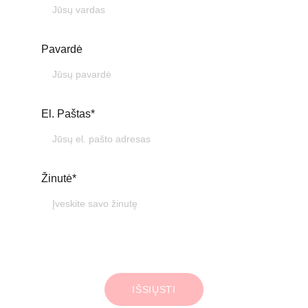
Pavardė
El. Paštas*
Žinutė*
IŠSIŲSTI