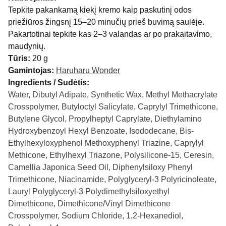
Tepkite pakankamą kiekį kremo kaip paskutinį odos
priežiūros žingsnį 15–20 minučių prieš buvimą saulėje.
Pakartotinai tepkite kas 2–3 valandas ar po prakaitavimo,
maudynių.
Tūris:
20 g
Gamintojas:
Haruharu Wonder
Ingredients / Sudėtis:
Water, Dibutyl Adipate, Synthetic Wax, Methyl Methacrylate
Crosspolymer, Butyloctyl Salicylate, Caprylyl Trimethicone,
Butylene Glycol, Propylheptyl Caprylate, Diethylamino
Hydroxybenzoyl Hexyl Benzoate, Isododecane, Bis-
Ethylhexyloxyphenol Methoxyphenyl Triazine, Caprylyl
Methicone, Ethylhexyl Triazone, Polysilicone-15, Ceresin,
Camellia Japonica Seed Oil, Diphenylsiloxy Phenyl
Trimethicone, Niacinamide, Polyglyceryl-3 Polyricinoleate,
Lauryl Polyglyceryl-3 Polydimethylsiloxyethyl
Dimethicone, Dimethicone/Vinyl Dimethicone
Crosspolymer, Sodium Chloride, 1,2-Hexanediol,