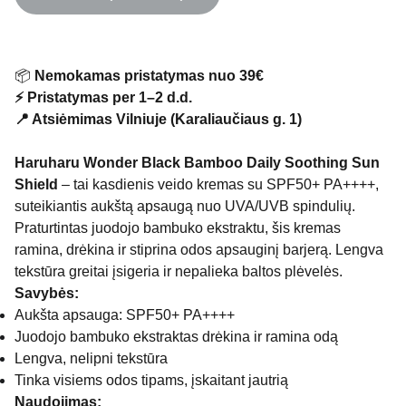
📦
Nemokamas pristatymas nuo 39€
⚡ Pristatymas per 1–2 d.d.
📍 Atsiėmimas Vilniuje (Karaliaučiaus g. 1)
Haruharu Wonder Black Bamboo Daily Soothing Sun
Shield
– tai kasdienis veido kremas su SPF50+ PA++++,
suteikiantis aukštą apsaugą nuo UVA/UVB spindulių.
Praturtintas juodojo bambuko ekstraktu, šis kremas
ramina, drėkina ir stiprina odos apsauginį barjerą. Lengva
tekstūra greitai įsigeria ir nepalieka baltos plėvelės.
Savybės:
Aukšta apsauga: SPF50+ PA++++
Juodojo bambuko ekstraktas drėkina ir ramina odą
Lengva, nelipni tekstūra
Tinka visiems odos tipams, įskaitant jautrią
Naudojimas: