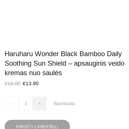
Haruharu Wonder Black Bamboo Daily
Soothing Sun Shield – apsauginis veido
kremas nuo saulės
€16.90
€13.90
-
+
Išparduota
PRIDĖTI Į KREPŠELĮ