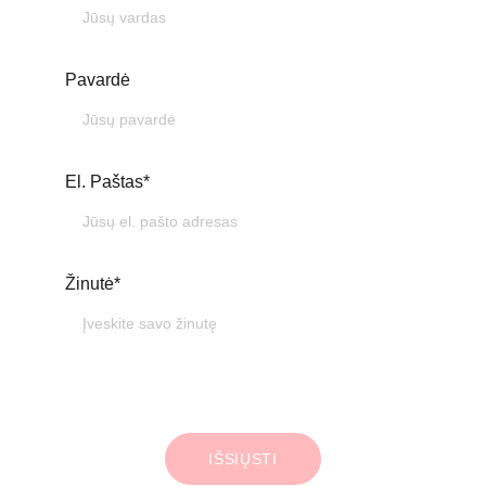
Pavardė
El. Paštas*
Žinutė*
IŠSIŲSTI