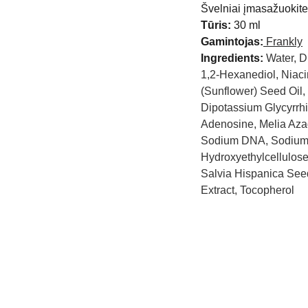
Švelniai įmasažuokite, 
Tūris:
30 ml
Gamintojas:
Frankly
Ingredients:
Water, D
1,2-Hexanediol, Niac
(Sunflower) Seed Oil, 
Dipotassium Glycyrrhi
Adenosine, Melia Azad
Sodium DNA, Sodium C
Hydroxyethylcellulose
Salvia Hispanica Seed
Extract, Tocopherol