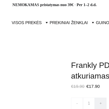
NEMOKAMAS pristatymas nuo 39€ 
· 
Per 1–2 d.d.
VISOS PREKĖS
PREKINIAI ŽENKLAI
GUINO
Frankly P
atkuriama
€19.90
€17.90
-
+