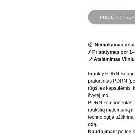
PRIDĖTI Į KREP
📦
Nemokamas prist
⚡ Pristatymas per 1–
📍 Atsiėmimas Vilniuj
Frankly PDRN Bounce 
praturtintas PDRN (po
rūgšties kapsulėmis, k
švytėjimo.
PDRN komponentas pad
raukšlių matomumą ir 
technologija užtikrina
odą.
Naudojimas:
po tonik