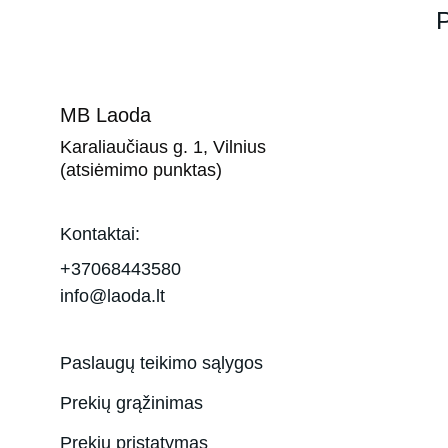
P
MB Laoda
Karaliaučiaus g. 1, Vilnius 
(atsiėmimo punktas)
Kontaktai:
+37068443580
info@laoda.lt
Paslaugų teikimo sąlygos
Prekių grąžinimas
Prekių pristatymas