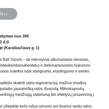
ŠELĮ
atymas nuo 39€
2 d.d.
e (Karaliaučiaus g. 1)
Ball Serum – tai intensyviai atkuriamasis serumas,
lideoksiribonukleotidu) ir drėkinamosiomis hialurono
urios suteikia odai stangrumo, elastingumo ir sveiko
eda skatinti odos regeneraciją, mažina smulkių
palaiko jaunatvišką odos išvaizdą. Mikrokapsulių
 veikliųjų medžiagų stabilumą bei efektyvų įsisavinimą į
o užtepkite kelis lašus serumo ant švarios veido odos.