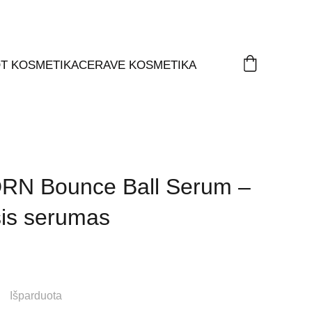
T KOSMETIKA
CERAVE KOSMETIKA
DRN Bounce Ball Serum –
sis serumas
Išparduota