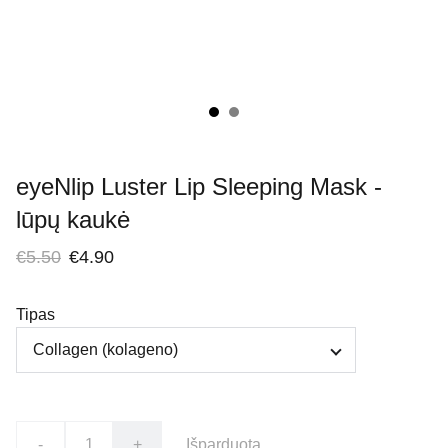
eyeNlip Luster Lip Sleeping Mask -
lūpų kaukė
€5.50
€4.90
Tipas
-
+
Išparduota