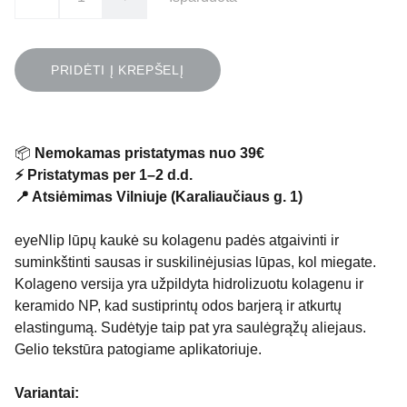
PRIDĖTI Į KREPŠELĮ
📦
Nemokamas pristatymas nuo 39€
⚡ Pristatymas per 1–2 d.d.
📍 Atsiėmimas Vilniuje (Karaliaučiaus g. 1)
eyeNlip lūpų kaukė su kolagenu padės atgaivinti ir
suminkštinti sausas ir suskilinėjusias lūpas, kol miegate.
Kolageno versija yra užpildyta hidrolizuotu kolagenu ir
keramido NP, kad sustiprintų odos barjerą ir atkurtų
elastingumą. Sudėtyje taip pat yra saulėgrąžų aliejaus.
Gelio tekstūra patogiame aplikatoriuje.
Variantai: