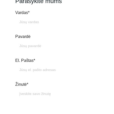
Parašykite mums
Vardas*
Pavardė
El. Paštas*
Žinutė*