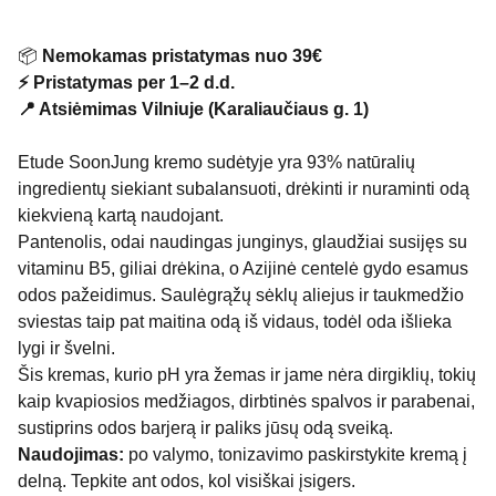
📦
Nemokamas pristatymas nuo 39€
⚡ Pristatymas per 1–2 d.d.
📍 Atsiėmimas Vilniuje (Karaliaučiaus g. 1)
Etude SoonJung kremo sudėtyje yra 93% natūralių
ingredientų siekiant subalansuoti, drėkinti ir nuraminti odą
kiekvieną kartą naudojant.
Pantenolis, odai naudingas junginys, glaudžiai susijęs su
vitaminu B5, giliai drėkina, o Azijinė centelė gydo esamus
odos pažeidimus. Saulėgrąžų sėklų aliejus ir taukmedžio
sviestas taip pat maitina odą iš vidaus, todėl oda išlieka
lygi ir švelni.
Šis kremas, kurio pH yra žemas ir jame nėra dirgiklių, tokių
kaip kvapiosios medžiagos, dirbtinės spalvos ir parabenai,
sustiprins odos barjerą ir paliks jūsų odą sveiką.
Naudojimas:
po valymo, tonizavimo paskirstykite kremą į
delną. Tepkite ant odos, kol visiškai įsigers.