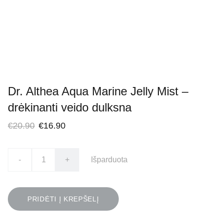
Dr. Althea Aqua Marine Jelly Mist –
drėkinanti veido dulksna
€20.90
€16.90
-
+
Išparduota
PRIDĖTI Į KREPŠELĮ