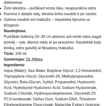
drėkinimas
Želė tekstūra – purškiant virsta rūku, neapsunkina odos
Ramina ir atstato odą, idealiai tinka naudoti ir po saulės
Galima naudoti ant makiažo – nepalieka lipnumo ar
blizgesio
Naudojimas:
Purkškite dulksną 20–30 cm atstumu ant veido odos pagal
poreikį – ryte, dienos metu ar po prausimo. Naudokite kaip
toniką, odos gaiviklį ar fiksatorių makiažui.
Tūris:
100 ml
Gamintojas:
Dr. Althea
Ingredients:
Aqua (Water), Sea Water, Butylene Glycol, 1,2-Hexanediol,
Tripropylene Glycol, Glycereth-26, Methylpropanediol,
Glycerin, Beta-Glucan, Xylitol, Propanediol, Hyaluronic
Acid, Hydrolyzed Hyaluronic Acid, Sodium Hyaluronate,
Sodium Chloride, Hydroxyacetophenone, Glycereth-25
PCA Isostearate, Gellan Gum, Sodium DNA, Trisodium
Ethylenediamine Disuccinate, Malachite Extract, Arginine,