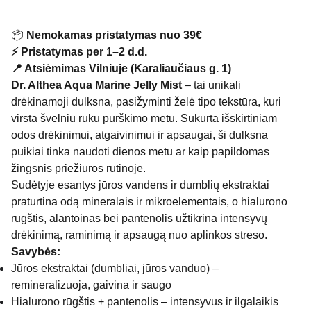
📦
Nemokamas pristatymas nuo 39€
⚡ Pristatymas per 1–2 d.d.
📍 Atsiėmimas Vilniuje (Karaliaučiaus g. 1)
Dr. Althea Aqua Marine Jelly Mist
– tai unikali
drėkinamoji dulksna, pasižyminti želė tipo tekstūra, kuri
virsta švelniu rūku purškimo metu. Sukurta išskirtiniam
odos drėkinimui, atgaivinimui ir apsaugai, ši dulksna
puikiai tinka naudoti dienos metu ar kaip papildomas
žingsnis priežiūros rutinoje.
Sudėtyje esantys jūros vandens ir dumblių ekstraktai
praturtina odą mineralais ir mikroelementais, o hialurono
rūgštis, alantoinas bei pantenolis užtikrina intensyvų
drėkinimą, raminimą ir apsaugą nuo aplinkos streso.
Savybės:
Jūros ekstraktai (dumbliai, jūros vanduo) –
remineralizuoja, gaivina ir saugo
Hialurono rūgštis + pantenolis – intensyvus ir ilgalaikis