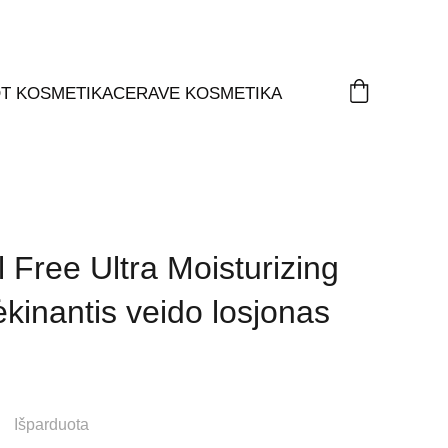
T KOSMETIKA
CERAVE KOSMETIKA
Free Ultra Moisturizing
ėkinantis veido losjonas
Išparduota