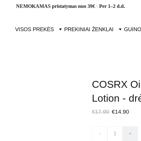
NEMOKAMAS pristatymas nuo 39€ 
· 
Per 1–2 d.d.
VISOS PREKĖS
PREKINIAI ŽENKLAI
GUINO
COSRX Oil 
Lotion - dr
€17.90
€14.90
-
+