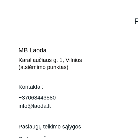
P
MB Laoda
Karaliaučiaus g. 1, Vilnius 
(atsiėmimo punktas)
Kontaktai:
+37068443580
info@laoda.lt
Paslaugų teikimo sąlygos