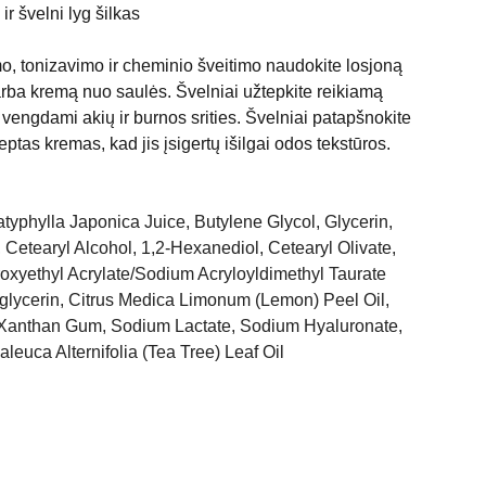
ir švelni lyg šilkas
, tonizavimo ir cheminio šveitimo naudokite losjoną
rba kremą nuo saulės. Švelniai užtepkite reikiamą
 vengdami akių ir burnos srities. Švelniai patapšnokite
eptas kremas, kad jis įsigertų išilgai odos tekstūros.
atyphylla Japonica Juice, Butylene Glycol, Glycerin,
 Cetearyl Alcohol, 1,2-Hexanediol, Cetearyl Olivate,
roxyethyl Acrylate/Sodium Acryloyldimethyl Taurate
glycerin, Citrus Medica Limonum (Lemon) Peel Oil,
, Xanthan Gum, Sodium Lactate, Sodium Hyaluronate,
leuca Alternifolia (Tea Tree) Leaf Oil