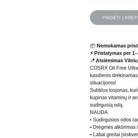
PRIDĖTI Į KREP
📦
Nemokamas prist
⚡ Pristatymas per 1–
📍 Atsiėmimas Vilniuj
COSRX Oil Free Ultra M
kasdienis drėkinamasi
situacijoms!
Subtilus losjonas, kur
kupinas vitaminų ir an
sudirgusią odą.
NAUDA
• Sudirgusios odos r
• Drėgmės atkūrimas i
• Labai greitai įsiskver