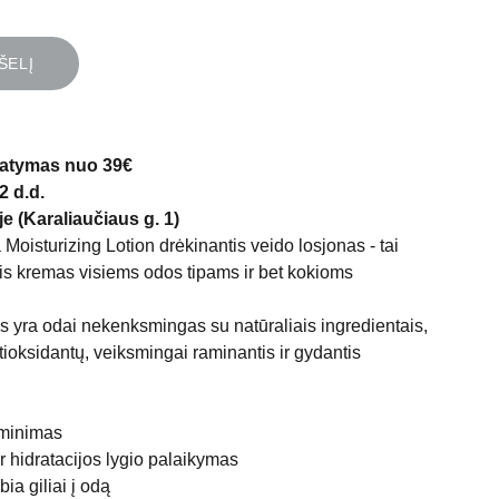
ŠELĮ
atymas nuo 39€
2 d.d.
e (Karaliaučiaus g. 1)
oisturizing Lotion drėkinantis veido losjonas - tai
s kremas visiems odos tipams ir bet kokioms
is yra odai nekenksmingas su natūraliais ingredientais,
tioksidantų, veiksmingai raminantis ir gydantis
aminimas
r hidratacijos lygio palaikymas
bia giliai į odą