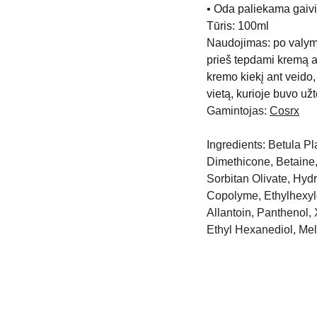
• Oda paliekama gaivi 
Tūris: 100ml
Naudojimas: po valymo
prieš tepdami kremą a
kremo kiekį ant veido,
vietą, kurioje buvo užt
Gamintojas:
Cosrx
Ingredients: Betula Pl
Dimethicone, Betaine,
Sorbitan Olivate, Hyd
Copolyme, Ethylhexyl
Allantoin, Panthenol
Ethyl Hexanediol, Mela