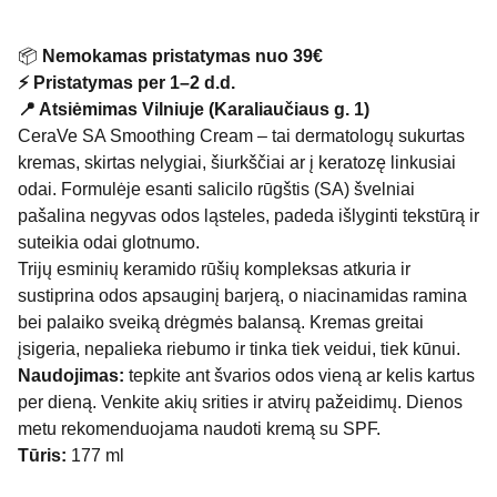
📦
Nemokamas pristatymas nuo 39€
⚡ Pristatymas per 1–2 d.d.
📍 Atsiėmimas Vilniuje (Karaliaučiaus g. 1)
CeraVe SA Smoothing Cream – tai dermatologų sukurtas
kremas, skirtas nelygiai, šiurkščiai ar į keratozę linkusiai
odai. Formulėje esanti salicilo rūgštis (SA) švelniai
pašalina negyvas odos ląsteles, padeda išlyginti tekstūrą ir
suteikia odai glotnumo.
Trijų esminių keramido rūšių kompleksas atkuria ir
sustiprina odos apsauginį barjerą, o niacinamidas ramina
bei palaiko sveiką drėgmės balansą. Kremas greitai
įsigeria, nepalieka riebumo ir tinka tiek veidui, tiek kūnui.
Naudojimas:
tepkite ant švarios odos vieną ar kelis kartus
per dieną. Venkite akių srities ir atvirų pažeidimų. Dienos
metu rekomenduojama naudoti kremą su SPF.
Tūris:
177 ml