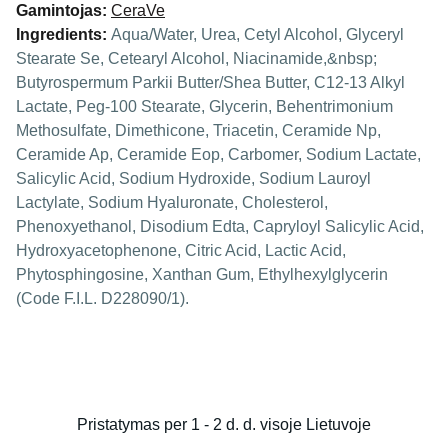
Gamintojas:
CeraVe
Ingredients:
Aqua/Water, Urea, Cetyl Alcohol, Glyceryl
Stearate Se, Cetearyl Alcohol, Niacinamide,&nbsp;
Butyrospermum Parkii Butter/Shea Butter, C12-13 Alkyl
Lactate, Peg-100 Stearate, Glycerin, Behentrimonium
Methosulfate, Dimethicone, Triacetin, Ceramide Np,
Ceramide Ap, Ceramide Eop, Carbomer, Sodium Lactate,
Salicylic Acid, Sodium Hydroxide, Sodium Lauroyl
Lactylate, Sodium Hyaluronate, Cholesterol,
Phenoxyethanol, Disodium Edta, Capryloyl Salicylic Acid,
Hydroxyacetophenone, Citric Acid, Lactic Acid,
Phytosphingosine, Xanthan Gum, Ethylhexylglycerin
(Code F.I.L. D228090/1).
Pristatymas per 1 - 2 d. d. visoje Lietuvoje