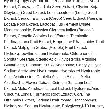
Hydroxypropyl Cyclodextrin, Phaseolus Radiatus Seed
Extract, Canavalia Gladiata Seed Extract, Glycine Soja
(Soybean) Seed Extract, Lens Esculenta (Lentil) Seed
Extract, Ceratonia Siliqua (Carob) Seed Extract, Pueraria
Lobata Root Extract, Lactobacillus Ferment Lysate,
Madecassoside, Brassica Oleracea Italica (Broccoli)
Extract, Centella Asiatica Leaf Extract, Terminalia
Ferdinandiana Fruit Extract, Hippophae Rhamnoides Fruit
Extract, Malpighia Glabra (Acerola) Fruit Extract,
Hydroxypropyltrimonium Hyaluronate, Chlorphenesin,
Sorbitan Stearate, Stearic Acid, Phytosterols, Arginine,
Glutathione, Disodium EDTA, Adenosine, Caprylyl Glycol,
Sodium Acetylated Hyaluronate, Hydrolyzed Hyaluronic
Acid, Asiaticoside, Centella Asiatica Extract, Melia
Azadirachta Flower Extract, Ocimum Sanctum Leaf
Extract, Melia Azadirachta Leaf Extract, Hyaluronic Acid,
Curcuma Longa (Turmeric) Root Extract, Corallina
Officinalis Extract, Sodium Hyaluronate Crosspolymer,
Hydrolyzed Sodium Hyaluronate, Polyglyceryl-10 Laurate,