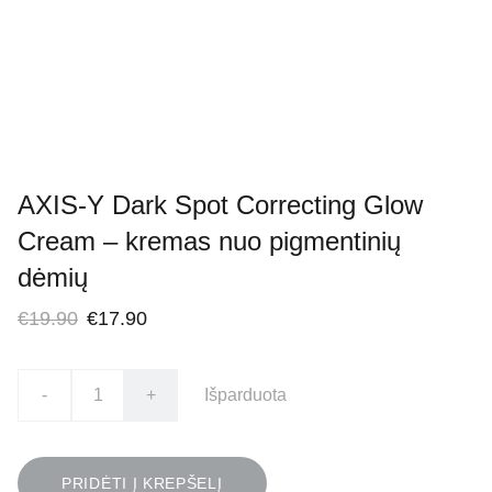
AXIS-Y Dark Spot Correcting Glow
Cream – kremas nuo pigmentinių
dėmių
€19.90
€17.90
-
+
Išparduota
PRIDĖTI Į KREPŠELĮ