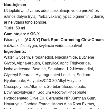
Naudojimas:
Užtepkite ant švarios odos paskutinėje veido priežiūros
rutinos dalyje (rytą ir/arba vakare), ypač pigmentinių dėmių
ar nelygaus tono zonose.
Tūris:
50 ml
Gamintojas:
AXIS-Y
Išbandykite
[AXIS-Y] Dark Spot Correcting Glow Cream
ir džiaukitės tolygiu, švytinčiu veido atspalviu!
Ingredients:
Water, Glycerin, Propanediol, Niacinamide, Butylene
Glycol, Alpha-arbutin, Caprylic/Capric Triglyceride,
Isohexadecane, Betaine, Squalane, 1,2-Hexanediol,
Glyceryl Stearate, Hydrogenated Lecithin, Sodium
Hyaluronate, Acrylates/C10-30 Alkyl Acrylate
Crosspolymer, Allantoin, Sorbitan Sesquioleate,
Ethylhexylglycerin, Sodium Ascorbyl Phosphate,
Hydrogenated Olive Oil, Ceramide NP, Xanthan Gum,
Houttuynia Cordata Extract, Morus Alba Root Extract,