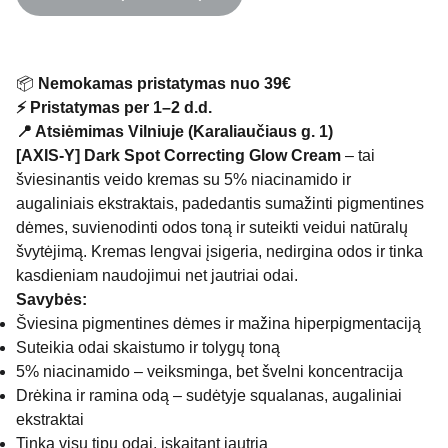
📦
Nemokamas pristatymas nuo 39€
⚡ Pristatymas per 1–2 d.d.
📍 Atsiėmimas Vilniuje (Karaliaučiaus g. 1)
[AXIS-Y] Dark Spot Correcting Glow Cream
– tai
šviesinantis veido kremas su 5% niacinamido ir
augaliniais ekstraktais, padedantis sumažinti pigmentines
dėmes, suvienodinti odos toną ir suteikti veidui natūralų
švytėjimą. Kremas lengvai įsigeria, nedirgina odos ir tinka
kasdieniam naudojimui net jautriai odai.
Savybės:
Šviesina pigmentines dėmes ir mažina hiperpigmentaciją
Suteikia odai skaistumo ir tolygų toną
5% niacinamido – veiksminga, bet švelni koncentracija
Drėkina ir ramina odą – sudėtyje squalanas, augaliniai
ekstraktai
Tinka visų tipų odai, įskaitant jautrią