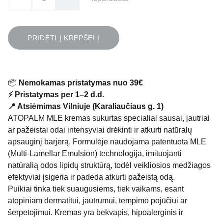
PRIDĖTI Į KREPŠELĮ
📦
Nemokamas pristatymas nuo 39€
⚡ Pristatymas per 1–2 d.d.
📍 Atsiėmimas Vilniuje (Karaliaučiaus g. 1)
ATOPALM MLE kremas sukurtas specialiai sausai, jautriai
ar pažeistai odai intensyviai drėkinti ir atkurti natūralų
apsauginį barjerą. Formulėje naudojama patentuota MLE
(Multi-Lamellar Emulsion) technologija, imituojanti
natūralią odos lipidų struktūrą, todėl veikliosios medžiagos
efektyviai įsigeria ir padeda atkurti pažeistą odą.
Puikiai tinka tiek suaugusiems, tiek vaikams, esant
atopiniam dermatitui, jautrumui, tempimo pojūčiui ar
šerpetojimui. Kremas yra bekvapis, hipoalerginis ir