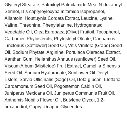
Glyceryl Stearate, Palmitoyl Palmitamide Mea, N-decanoyl
Serinol, Bis-capryloyloxypalmitamido Isopropanol,
Allantoin, Houttuynia Cordata Extract, Leucine, Lysine,
Valine, Threonine, Phenylalanine, Hydrogenated
Vegetable Oil, Olea Europaea (Olive) Fruitoil, Tocopherol,
Carbomer, Phytosterols, Phytosteryl Oleate, Carthamus
Tinctorius (Safflower) Seed Oil, Vitis Vinifera (Grape) Seed
Oil, Sodium Phytate, Arginine, Portulaca Oleracea Extract,
Xanthan Gum, Helianthus Annuus (sunflower) Seed Oil,
Viscum Album (Mistletoe) Fruit Extract, Camellia Sinensis
Seed Oil, Sodium Hyaluronate, Sunflower Oil Decyl
Esters, Salvia Officinalis (Sage) Oil, Beta-glucan, Elettaria
Cardamomum Seed Oil, Pogostemon Cablin Oil,
Juniperus Mexicana Oil, Juniperus Communis Fruit Oil,
Anthemis Nobilis Flower Oil, Butylene Glycol, 1,2-
hexanediol, Caprylic/capric Glycerides