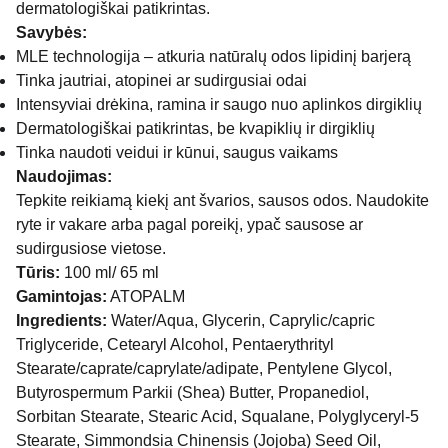
dermatologiškai patikrintas.
Savybės:
MLE technologija – atkuria natūralų odos lipidinį barjerą
Tinka jautriai, atopinei ar sudirgusiai odai
Intensyviai drėkina, ramina ir saugo nuo aplinkos dirgiklių
Dermatologiškai patikrintas, be kvapiklių ir dirgiklių
Tinka naudoti veidui ir kūnui, saugus vaikams
Naudojimas:
Tepkite reikiamą kiekį ant švarios, sausos odos. Naudokite
ryte ir vakare arba pagal poreikį, ypač sausose ar
sudirgusiose vietose.
Tūris:
100 ml/ 65 ml
Gamintojas:
ATOPALM
Ingredients:
Water/Aqua, Glycerin, Caprylic/capric
Triglyceride, Cetearyl Alcohol, Pentaerythrityl
Stearate/caprate/caprylate/adipate, Pentylene Glycol,
Butyrospermum Parkii (Shea) Butter, Propanediol,
Sorbitan Stearate, Stearic Acid, Squalane, Polyglyceryl-5
Stearate, Simmondsia Chinensis (Jojoba) Seed Oil,