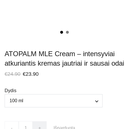
ATOPALM MLE Cream – intensyviai
atkuriantis kremas jautriai ir sausai odai
€24.90
€23.90
Dydis
-
+
Išparduota