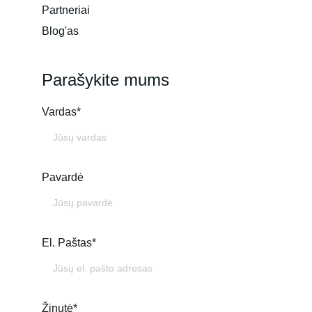
Partneriai
Blog'as
Parašykite mums
Vardas*
Pavardė
El. Paštas*
Žinutė*