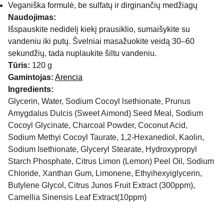
Veganiška formulė, be sulfatų ir dirginančių medžiagų
Naudojimas:
Išspauskite nedidelį kiekį prausiklio, sumaišykite su
vandeniu iki putų. Švelniai masažuokite veidą 30–60
sekundžių, tada nuplaukite šiltu vandeniu.
Tūris:
120 g
Gamintojas:
Arencia
Ingredients:
Glycerin, Water, Sodium Cocoyl lsethionate, Prunus
Amygdalus Dulcis (Sweet Aimond) Seed Meal, Sodium
Cocoyl Glycinate, Charcoal Powder, Coconut Acid,
Sodium Methyi Cocoyl Taurate, 1,2-Hexanediol, Kaolin,
Sodium Isethionate, Glyceryl Stearate, Hydroxypropyl
Starch Phosphate, Citrus Limon (Lemon) Peel Oil, Sodium
Chloride, Xanthan Gum, Limonene, Ethyihexyiglycerin,
Butylene Glycol, Citrus Junos Fruit Extract (300ppm),
Camellia Sinensis Leaf Extract(10ppm)