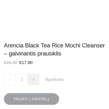
Arencia Black Tea Rice Mochi Cleanser
– gaivinantis prausiklis
€20.90
€17.90
-
+
Išparduota
PRIDĖTI Į KREPŠELĮ