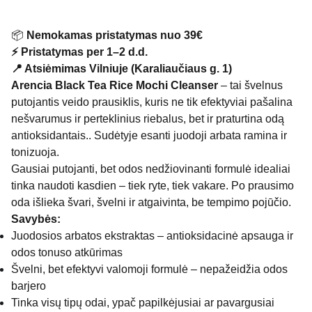
📦
Nemokamas pristatymas nuo 39€
⚡ Pristatymas per 1–2 d.d.
📍 Atsiėmimas Vilniuje (Karaliaučiaus g. 1)
Arencia Black Tea Rice Mochi Cleanser
– tai švelnus
putojantis veido prausiklis, kuris ne tik efektyviai pašalina
nešvarumus ir perteklinius riebalus, bet ir praturtina odą
antioksidantais.. Sudėtyje esanti juodoji arbata ramina ir
tonizuoja.
Gausiai putojanti, bet odos nedžiovinanti formulė idealiai
tinka naudoti kasdien – tiek ryte, tiek vakare. Po prausimo
oda išlieka švari, švelni ir atgaivinta, be tempimo pojūčio.
Savybės:
Juodosios arbatos ekstraktas – antioksidacinė apsauga ir
odos tonuso atkūrimas
Švelni, bet efektyvi valomoji formulė – nepažeidžia odos
barjero
Tinka visų tipų odai, ypač papilkėjusiai ar pavargusiai