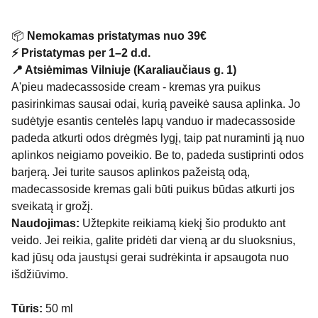
📦
Nemokamas pristatymas nuo 39€
⚡ Pristatymas per 1–2 d.d.
📍 Atsiėmimas Vilniuje (Karaliaučiaus g. 1)
A'pieu madecassoside cream - kremas yra puikus
pasirinkimas sausai odai, kurią paveikė sausa aplinka. Jo
sudėtyje esantis centelės lapų vanduo ir madecassoside
padeda atkurti odos drėgmės lygį, taip pat nuraminti ją nuo
aplinkos neigiamo poveikio. Be to, padeda sustiprinti odos
barjerą. Jei turite sausos aplinkos pažeistą odą,
madecassoside kremas gali būti puikus būdas atkurti jos
sveikatą ir grožį.
Naudojimas:
Užtepkite reikiamą kiekį šio produkto ant
veido. Jei reikia, galite pridėti dar vieną ar du sluoksnius,
kad jūsų oda jaustųsi gerai sudrėkinta ir apsaugota nuo
išdžiūvimo.
Tūris:
50 ml