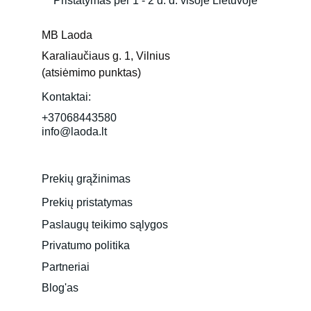
Pristatymas per 1 - 2 d. d. visoje Lietuvoje
MB Laoda
Karaliaučiaus g. 1, Vilnius 
(atsiėmimo punktas)
Kontaktai:
+37068443580
info@laoda.lt
Prekių grąžinimas
Prekių pristatymas
Paslaugų teikimo sąlygos
Privatumo politika
Partneriai
Blog'as