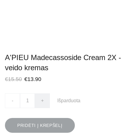
A'PIEU Madecassoside Cream 2X -
veido kremas
€15.50
€13.90
-
+
Išparduota
PRIDĖTI Į KREPŠELĮ