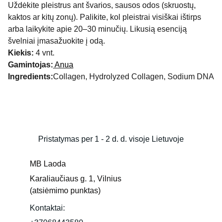
Uždėkite pleistrus ant švarios, sausos odos (skruostų,
kaktos ar kitų zonų). Palikite, kol pleistrai visiškai ištirps
arba laikykite apie 20–30 minučių. Likusią esenciją
švelniai įmasažuokite į odą.
Kiekis:
4 vnt.
Gamintojas:
Anua
Ingredients:
Collagen, Hydrolyzed Collagen, Sodium DNA
Pristatymas per 1 - 2 d. d. visoje Lietuvoje
MB Laoda
Karaliaučiaus g. 1, Vilnius 
(atsiėmimo punktas)
Kontaktai: