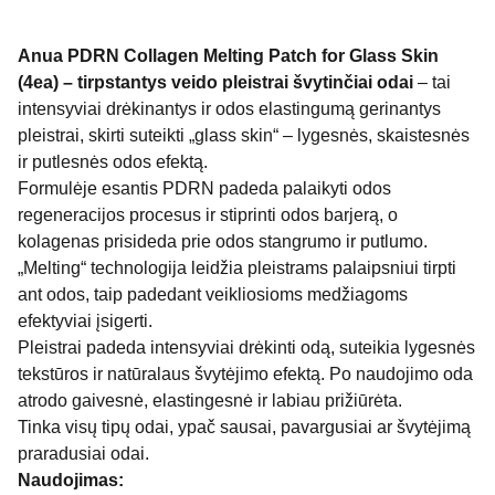
Anua PDRN Collagen Melting Patch for Glass Skin
(4ea) – tirpstantys veido pleistrai švytinčiai odai
– tai
intensyviai drėkinantys ir odos elastingumą gerinantys
pleistrai, skirti suteikti „glass skin“ – lygesnės, skaistesnės
ir putlesnės odos efektą.
Formulėje esantis PDRN padeda palaikyti odos
regeneracijos procesus ir stiprinti odos barjerą, o
kolagenas prisideda prie odos stangrumo ir putlumo.
„Melting“ technologija leidžia pleistrams palaipsniui tirpti
ant odos, taip padedant veikliosioms medžiagoms
efektyviai įsigerti.
Pleistrai padeda intensyviai drėkinti odą, suteikia lygesnės
tekstūros ir natūralaus švytėjimo efektą. Po naudojimo oda
atrodo gaivesnė, elastingesnė ir labiau prižiūrėta.
Tinka visų tipų odai, ypač sausai, pavargusiai ar švytėjimą
praradusiai odai.
Naudojimas: