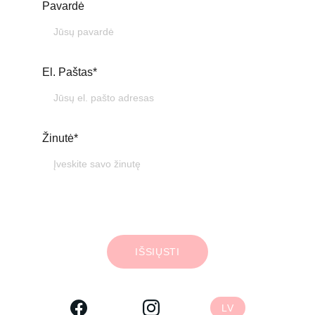
Pavardė
El. Paštas*
Žinutė*
IŠSIŲSTI
LV