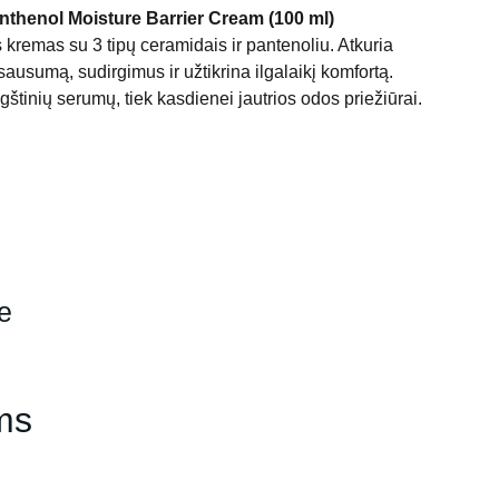
thenol Moisture Barrier Cream (100 ml)
s kremas su 3 tipų ceramidais ir pantenoliu. Atkuria
ausumą, sudirgimus ir užtikrina ilgalaikį komfortą.
ūgštinių serumų, tiek kasdienei jautrios odos priežiūrai.
je
ms