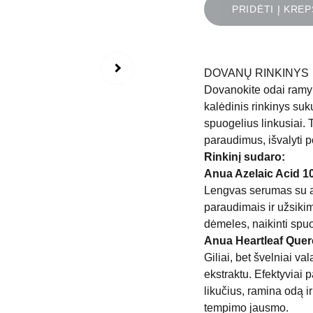
PRIDĖTI Į KREP
DOVANŲ RINKINYS
Dovanokite odai ramyb
kalėdinis rinkinys suku
spuogelius linkusiai. 
paraudimus, išvalyti p
Rinkinį sudaro:
Anua Azelaic Acid 1
Lengvas serumas su az
paraudimais ir užsiki
dėmeles, naikinti spuo
Anua Heartleaf Quer
Giliai, bet švelniai va
ekstraktu. Efektyviai
likučius, ramina odą 
tempimo jausmo.