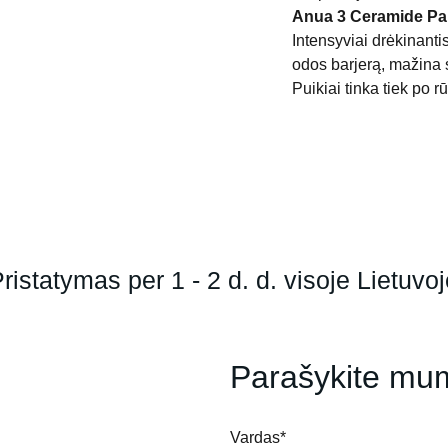
Anua 3 Ceramide Pan
Intensyviai drėkinanti
odos barjerą, mažina s
Puikiai tinka tiek po r
ristatymas per 1 - 2 d. d. visoje Lietuvo
Parašykite mu
Vardas*