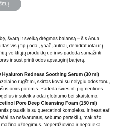
ŠELĮ
ę, švarą ir sveiką drėgmės balansą – šis Anua
rtas visų tipų odai, ypač jautriai, dehidratuotai ir į
Trijų veikliųjų produktų derinys padeda sumažinti
oras ir sustiprinti odos apsauginį barjerą.
0 Hyaluron Redness Soothing Serum (30 ml)
elaino rūgštimi, skirtas kovai su nelygiu odos tonu,
mšusiomis poromis. Padeda šviesinti pigmentines
gelius ir suteikia odai glotnumo bei skaistumo.
cetinol Pore Deep Cleansing Foam (150 ml)
lantis prausiklis su quercetinol kompleksu ir heartleaf
 pašalina nešvarumus, sebumo perteklių, makiažo
ir mažina uždegimus. Neperdžiovina ir nepalieka