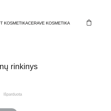
T KOSMETIKA
CERAVE KOSMETIKA
ų rinkinys
Išparduota